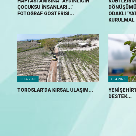
HAFTASI ANISINA “AYDINLIĞIN
KOBİ’LERIM
ÇOCUKSU İNSANLARI...”
DÖNÜŞÜMÜ 
FOTOĞRAF GÖSTERİSİ...
ODAKLI ‘YA
KURULMAL
15.04.2026
4.04.2026
TOROSLAR’DA KIRSAL ULAŞIM...
YENIŞEHIR’
DESTEK...