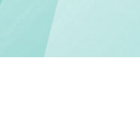
MERSİN MOZAİK | INTERNET GAZETESI
Adres:
Akdeniz/ MERSİN
Telefon:
+90 000 00 00
E-Mail:
bilgi@mersinmozaik.com