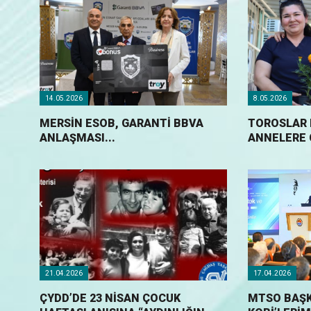
14.05.2026
8.05.2026
MERSIN ESOB, GARANTI BBVA
TOROSLAR 
ANLAŞMASI...
ANNELERE Ç
21.04.2026
17.04.2026
ÇYDD’DE 23 NİSAN ÇOCUK
MTSO BAŞK