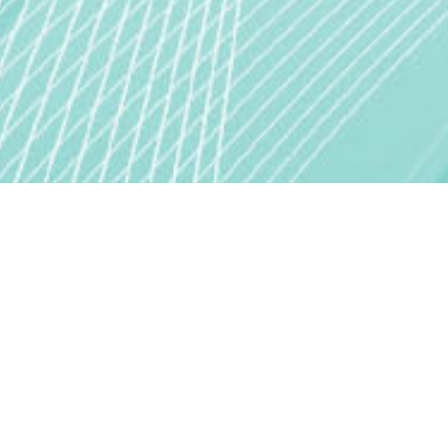
GİZLİLİK İLKELERİ
Talep edilmeyen yazılara ücret ödenmez, imzalı yazılar yazarların
görselerini tatar. Konuk yazarların fikirleri gazetemizi bailamaz.
Gazetemiz bu konuda sorumlu tutulamaz. Yazılar Kaynak gösterilerek
iktibas edilebilir.