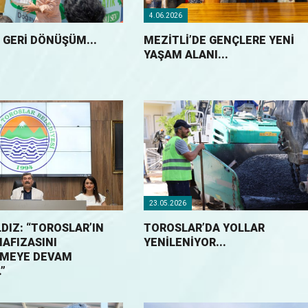
4.06.2026
 GERİ DÖNÜŞÜM...
MEZİTLİ’DE GENÇLERE YENİ
YAŞAM ALANI...
23.05.2026
DIZ: “TOROSLAR’IN
TOROSLAR’DA YOLLAR
HAFIZASINI
YENİLENİYOR...
RMEYE DEVAM
”