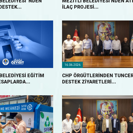
BELEDIYESI ’NDEN
MEZİTLİ BELEDİYESİ’NDEN AT
DESTEK...
İLAÇ PROJESİ...
16.06.2026
BELEDIYESI EĞITIM
CHP ÖRGÜTLERİNDEN TUNCER
ESAPLARDA...
DESTEK ZİYARETLERİ...