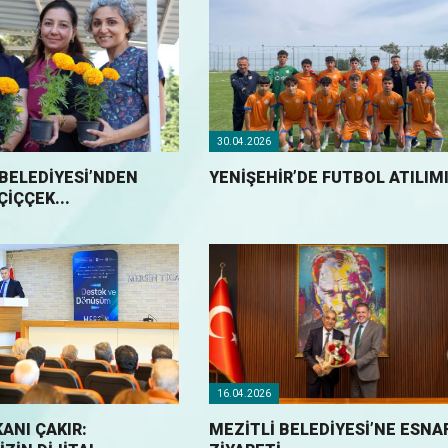
30.04.2026
BELEDİYESİ’NDEN
YENIŞEHIR’DE FUTBOL ATILIMI.
İÇÇEK...
16.04.2026
ANI ÇAKIR:
MEZİTLİ BELEDİYESİ’NE ESNA