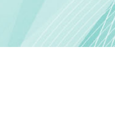
MERSİN'İN MOZAİK