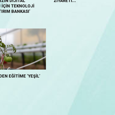
IZIN DIJITAL
ZİYARETİ...
IÇIN TEKNOLOJI
TIRIM BANKASI’
DEN EĞITIME ‘YEŞIL’