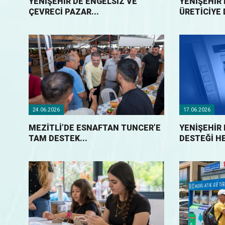
YENIŞEHIR’DE ENGELSIZ VE
YENIŞEHIR 
ÇEVRECI PAZAR...
ÜRETICIYE 
24.06.2026
17.06.2026
MEZİTLİ’DE ESNAFTAN TUNCER’E
YENIŞEHIR 
TAM DESTEK...
DESTEĞI H