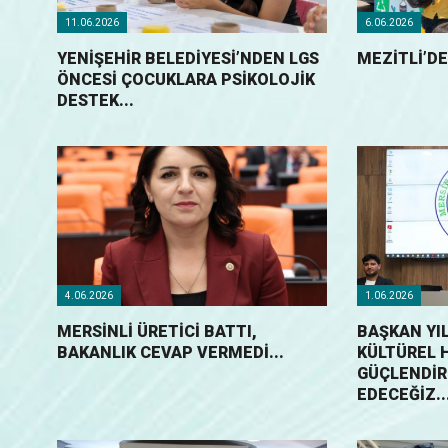
11.06.2026
6.06.2026
YENIŞEHIR BELEDIYESI’NDEN LGS
MEZİTLİ’DE
ÖNCESI ÇOCUKLARA PSIKOLOJIK
DESTEK...
4.06.2026
1.06.2026
MERSİNLİ ÜRETİCİ BATTI,
BAŞKAN YIL
BAKANLIK CEVAP VERMEDİ...
KÜLTÜREL 
GÜÇLENDİ
EDECEĞİZ...