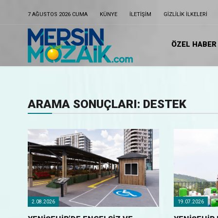
7 AĞUSTOS 2026 CUMA
KÜNYE
ILETIŞIM
GIZLILIK ILKELERI
ÖZEL HABER
ARAMA SONUÇLARI: DESTEK
2.08.2026
19.07.2026