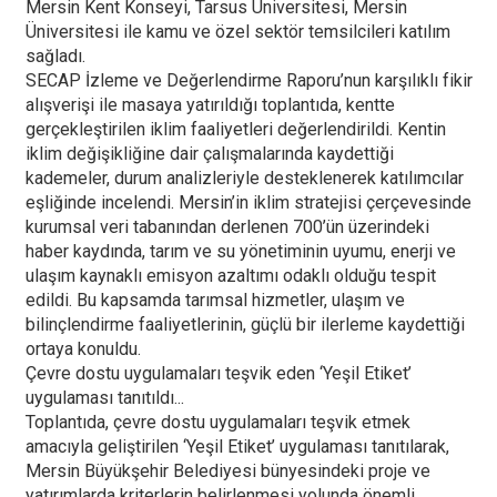
Mersin Kent Konseyi, Tarsus Üniversitesi, Mersin
Üniversitesi ile kamu ve özel sektör temsilcileri katılım
sağladı.
SECAP İzleme ve Değerlendirme Raporu’nun karşılıklı fikir
alışverişi ile masaya yatırıldığı toplantıda, kentte
gerçekleştirilen iklim faaliyetleri değerlendirildi. Kentin
iklim değişikliğine dair çalışmalarında kaydettiği
kademeler, durum analizleriyle desteklenerek katılımcılar
eşliğinde incelendi. Mersin’in iklim stratejisi çerçevesinde
kurumsal veri tabanından derlenen 700’ün üzerindeki
haber kaydında, tarım ve su yönetiminin uyumu, enerji ve
ulaşım kaynaklı emisyon azaltımı odaklı olduğu tespit
edildi. Bu kapsamda tarımsal hizmetler, ulaşım ve
bilinçlendirme faaliyetlerinin, güçlü bir ilerleme kaydettiği
ortaya konuldu.
Çevre dostu uygulamaları teşvik eden ‘Yeşil Etiket’
uygulaması tanıtıldı...
Toplantıda, çevre dostu uygulamaları teşvik etmek
amacıyla geliştirilen ‘Yeşil Etiket’ uygulaması tanıtılarak,
Mersin Büyükşehir Belediyesi bünyesindeki proje ve
yatırımlarda kriterlerin belirlenmesi yolunda önemli