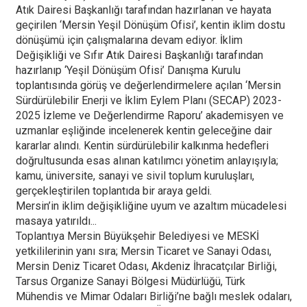
Atık Dairesi Başkanlığı tarafından hazırlanan ve hayata
geçirilen ‘Mersin Yeşil Dönüşüm Ofisi’, kentin iklim dostu
dönüşümü için çalışmalarına devam ediyor. İklim
Değişikliği ve Sıfır Atık Dairesi Başkanlığı tarafından
hazırlanıp ‘Yeşil Dönüşüm Ofisi’ Danışma Kurulu
toplantısında görüş ve değerlendirmelere açılan ‘Mersin
Sürdürülebilir Enerji ve İklim Eylem Planı (SECAP) 2023-
2025 İzleme ve Değerlendirme Raporu’ akademisyen ve
uzmanlar eşliğinde incelenerek kentin geleceğine dair
kararlar alındı. Kentin sürdürülebilir kalkınma hedefleri
doğrultusunda esas alınan katılımcı yönetim anlayışıyla;
kamu, üniversite, sanayi ve sivil toplum kuruluşları,
gerçekleştirilen toplantıda bir araya geldi.
Mersin’in iklim değişikliğine uyum ve azaltım mücadelesi
masaya yatırıldı...
Toplantıya Mersin Büyükşehir Belediyesi ve MESKİ
yetkililerinin yanı sıra; Mersin Ticaret ve Sanayi Odası,
Mersin Deniz Ticaret Odası, Akdeniz İhracatçılar Birliği,
Tarsus Organize Sanayi Bölgesi Müdürlüğü, Türk
Mühendis ve Mimar Odaları Birliği’ne bağlı meslek odaları,