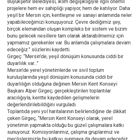
Büyükşehir Belediyesi, iklim değişikliğiyle ilgili önemli
projelere hem ev sahipliği yapıyor, hem de katılıyor. Daha
yeşil bir Mersin için, kentleşme ve sanayi anlamında neler
yapabileceğimizi konuşuyoruz. Çevre dediğimiz şey,
birçok elemandan oluşan kompleks bir sistem ve bizim
bunu gelecek nesillere tam olarak aktarabilmemiz için
yapmamız gerekenler var. Bu anlamda çalışmalara devam
edeceğiz.” sözlerini kaydetti.
Girgeç: “Mersin’de, yeşil dönüşüm konusunda ciddi bir
duyarlılık var...”
Mersin’de yerel yönetimlerde ve sivil toplum
kuruluşlarında yeşil dönüşüm konusunda ciddi bir
duyarlılığın olduğuna değinen Mersin Kent Konseyi
Başkanı Alper Girgeç; gerçekleştirilen toplantılar
aracılığıyla, kentte kaydedilen gelişmelerin
değerlendirilebildiğini vurguladı.
Toplantıda yeni yol haritalarının belirlendiğine de dikkat
çeken Girgeç, “Mersin Kent Konseyi olarak, yerel
yönetimin yapmakta olduğu bu güzel çalışmalara katkı
sunuyoruz. Komisyonlarımız, çalışma gruplarımız ve
meclislerimizle bu katkıyı sunmaya da devam edeceğiz.