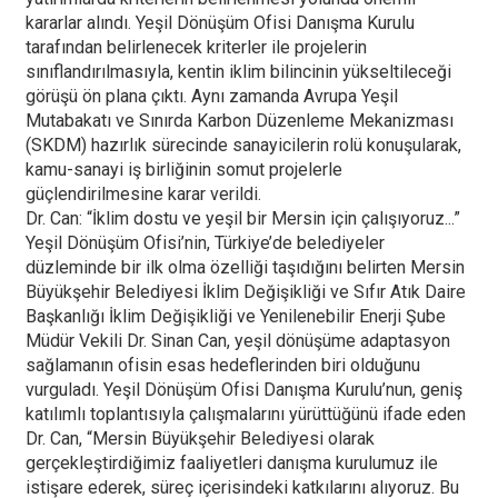
kararlar alındı. Yeşil Dönüşüm Ofisi Danışma Kurulu
tarafından belirlenecek kriterler ile projelerin
sınıflandırılmasıyla, kentin iklim bilincinin yükseltileceği
görüşü ön plana çıktı. Aynı zamanda Avrupa Yeşil
Mutabakatı ve Sınırda Karbon Düzenleme Mekanizması
(SKDM) hazırlık sürecinde sanayicilerin rolü konuşularak,
kamu-sanayi iş birliğinin somut projelerle
güçlendirilmesine karar verildi.
Dr. Can: “İklim dostu ve yeşil bir Mersin için çalışıyoruz...”
Yeşil Dönüşüm Ofisi’nin, Türkiye’de belediyeler
düzleminde bir ilk olma özelliği taşıdığını belirten Mersin
Büyükşehir Belediyesi İklim Değişikliği ve Sıfır Atık Daire
Başkanlığı İklim Değişikliği ve Yenilenebilir Enerji Şube
Müdür Vekili Dr. Sinan Can, yeşil dönüşüme adaptasyon
sağlamanın ofisin esas hedeflerinden biri olduğunu
vurguladı. Yeşil Dönüşüm Ofisi Danışma Kurulu’nun, geniş
katılımlı toplantısıyla çalışmalarını yürüttüğünü ifade eden
Dr. Can, “Mersin Büyükşehir Belediyesi olarak
gerçekleştirdiğimiz faaliyetleri danışma kurulumuz ile
istişare ederek, süreç içerisindeki katkılarını alıyoruz. Bu