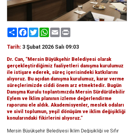
Paylaş
Facebook
Twitter
WhatsApp
Email
Print
Tarih:
3 Şubat 2026 Salı 09:03
Dr. Can, “Mersin Büyükşehir Belediyesi olarak
gerçekleştirdiğimiz faaliyetleri danışma kurulumuz
ile istişare ederek, süreç içerisindeki katkılarını
alıyoruz. Bu açıdan danışma kurulumuz, karar verme
süreçlerimizde ciddi önem arz etmektedir. Bugün
Danışma Kurulu toplantımızda Mersin Sürdürülebilir
Eylem ve İklim planının izleme değerlendirme
raporunu ele aldık. Akademisyenler, meslek odaları
ve sivil toplumun, yeşil dönüşüm ve iklim değişikliği
konularındaki fikirlerini alıyoruz.”
Mersin Büyükşehir Belediyesi İklim Değişikliği ve Sıfır