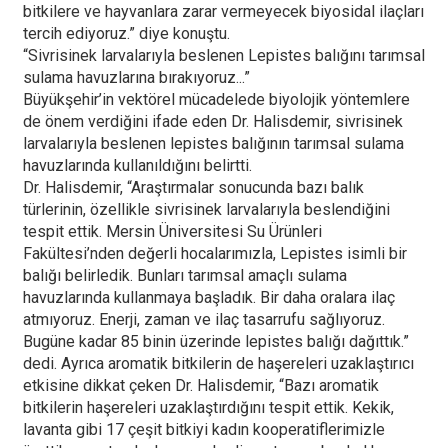
bitkilere ve hayvanlara zarar vermeyecek biyosidal ilaçları
tercih ediyoruz.” diye konuştu.
“Sivrisinek larvalarıyla beslenen Lepistes balığını tarımsal
sulama havuzlarına bırakıyoruz...”
Büyükşehir’in vektörel mücadelede biyolojik yöntemlere
de önem verdiğini ifade eden Dr. Halisdemir, sivrisinek
larvalarıyla beslenen lepistes balığının tarımsal sulama
havuzlarında kullanıldığını belirtti.
Dr. Halisdemir, “Araştırmalar sonucunda bazı balık
türlerinin, özellikle sivrisinek larvalarıyla beslendiğini
tespit ettik. Mersin Üniversitesi Su Ürünleri
Fakültesi’nden değerli hocalarımızla, Lepistes isimli bir
balığı belirledik. Bunları tarımsal amaçlı sulama
havuzlarında kullanmaya başladık. Bir daha oralara ilaç
atmıyoruz. Enerji, zaman ve ilaç tasarrufu sağlıyoruz.
Bugüne kadar 85 binin üzerinde lepistes balığı dağıttık.”
dedi. Ayrıca aromatik bitkilerin de haşereleri uzaklaştırıcı
etkisine dikkat çeken Dr. Halisdemir, “Bazı aromatik
bitkilerin haşereleri uzaklaştırdığını tespit ettik. Kekik,
lavanta gibi 17 çeşit bitkiyi kadın kooperatiflerimizle