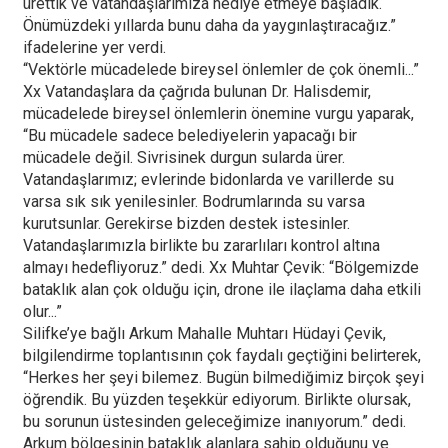
ürettik ve vatandaşlarımıza hediye etmeye başladık.
Önümüzdeki yıllarda bunu daha da yaygınlaştıracağız.”
ifadelerine yer verdi.
“Vektörle mücadelede bireysel önlemler de çok önemli...”
Xx Vatandaşlara da çağrıda bulunan Dr. Halisdemir,
mücadelede bireysel önlemlerin önemine vurgu yaparak,
“Bu mücadele sadece belediyelerin yapacağı bir
mücadele değil. Sivrisinek durgun sularda ürer.
Vatandaşlarımız; evlerinde bidonlarda ve varillerde su
varsa sık sık yenilesinler. Bodrumlarında su varsa
kurutsunlar. Gerekirse bizden destek istesinler.
Vatandaşlarımızla birlikte bu zararlıları kontrol altına
almayı hedefliyoruz.” dedi. Xx Muhtar Çevik: “Bölgemizde
bataklık alan çok olduğu için, drone ile ilaçlama daha etkili
olur...”
Silifke’ye bağlı Arkum Mahalle Muhtarı Hüdayi Çevik,
bilgilendirme toplantısının çok faydalı geçtiğini belirterek,
“Herkes her şeyi bilemez. Bugün bilmediğimiz birçok şeyi
öğrendik. Bu yüzden teşekkür ediyorum. Birlikte olursak,
bu sorunun üstesinden geleceğimize inanıyorum.” dedi.
Arkum bölgesinin bataklık alanlara sahip olduğunu ve