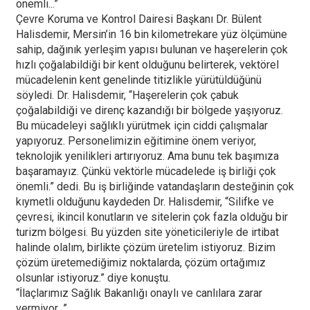
önemli...”
Çevre Koruma ve Kontrol Dairesi Başkanı Dr. Bülent
Halisdemir, Mersin’in 16 bin kilometrekare yüz ölçümüne
sahip, dağınık yerleşim yapısı bulunan ve haşerelerin çok
hızlı çoğalabildiği bir kent olduğunu belirterek, vektörel
mücadelenin kent genelinde titizlikle yürütüldüğünü
söyledi. Dr. Halisdemir, “Haşerelerin çok çabuk
çoğalabildiği ve direnç kazandığı bir bölgede yaşıyoruz.
Bu mücadeleyi sağlıklı yürütmek için ciddi çalışmalar
yapıyoruz. Personelimizin eğitimine önem veriyor,
teknolojik yenilikleri artırıyoruz. Ama bunu tek başımıza
başaramayız. Çünkü vektörle mücadelede iş birliği çok
önemli.” dedi. Bu iş birliğinde vatandaşların desteğinin çok
kıymetli olduğunu kaydeden Dr. Halisdemir, “Silifke ve
çevresi, ikincil konutların ve sitelerin çok fazla olduğu bir
turizm bölgesi. Bu yüzden site yöneticileriyle de irtibat
halinde olalım, birlikte çözüm üretelim istiyoruz. Bizim
çözüm üretemediğimiz noktalarda, çözüm ortağımız
olsunlar istiyoruz.” diye konuştu.
“İlaçlarımız Sağlık Bakanlığı onaylı ve canlılara zarar
vermiyor...”