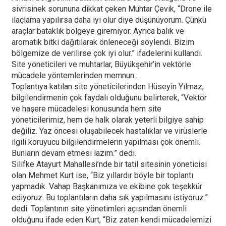
sivrisinek sorununa dikkat çeken Muhtar Çevik, “Drone ile
ilaçlama yapılırsa daha iyi olur diye düşünüyorum. Çünkü
araçlar bataklık bölgeye giremiyor. Ayrıca balık ve
aromatik bitki dağıtılarak önleneceği söylendi. Bizim
bölgemize de verilirse çok iyi olur.” ifadelerini kullandı.
Site yöneticileri ve muhtarlar, Büyükşehir’in vektörle
mücadele yöntemlerinden memnun...
Toplantıya katılan site yöneticilerinden Hüseyin Yılmaz,
bilgilendirmenin çok faydalı olduğunu belirterek, “Vektör
ve haşere mücadelesi konusunda hem site
yöneticilerimiz, hem de halk olarak yeterli bilgiye sahip
değiliz. Yaz öncesi oluşabilecek hastalıklar ve virüslerle
ilgili koruyucu bilgilendirmelerin yapılması çok önemli.
Bunların devam etmesi lazım.” dedi.
Silifke Atayurt Mahallesi’nde bir tatil sitesinin yöneticisi
olan Mehmet Kurt ise, “Biz yıllardır böyle bir toplantı
yapmadık. Vahap Başkanımıza ve ekibine çok teşekkür
ediyoruz. Bu toplantıların daha sık yapılmasını istiyoruz.”
dedi. Toplantının site yönetimleri açısından önemli
olduğunu ifade eden Kurt, “Biz zaten kendi mücadelemizi