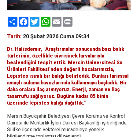
Paylaş
Facebook
Twitter
WhatsApp
Email
Print
Tarih:
20 Şubat 2026 Cuma 09:34
Dr. Halisdemir, “Araştırmalar sonucunda bazı balık
türlerinin, özellikle sivrisinek larvalarıyla
beslendiğini tespit ettik. Mersin Üniversitesi Su
Ürünleri Fakültesi’nden değerli hocalarımızla,
Lepistes isimli bir balığı belirledik. Bunları tarımsal
amaçlı sulama havuzlarında kullanmaya başladık. Bir
daha oralara ilaç atmıyoruz. Enerji, zaman ve ilaç
tasarrufu sağlıyoruz. Bugüne kadar 85 binin
üzerinde lepistes balığı dağıttık.”
Mersin Büyükşehir Belediyesi Çevre Koruma ve Kontrol
Dairesi ile Muhtarlık İşleri Dairesi Başkanlığı iş birliğinde,
Silifke ilçesinde vektörel mücadeleye yönelik
bilgilendirme toplantısı düzenlendi.