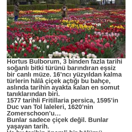
Hortus Bulborum, 3 binden fazla tarihi
soğanlı bitki türünü barındıran eşsiz
bir canlı müze. 16’ncı yüzyıldan kalma
türlerin hâlâ çiçek açtığı bu bahçe,
aslında tarihin ayakta kalan en somut
tanıklarından biri.
1577 tarihli Fritillaria persica, 1595’in
Duc van Tol laleleri, 1620’nin
Zomerschoon’u…
Bunlar sadece çiçek değil. Bunlar
yaşayan tarih.