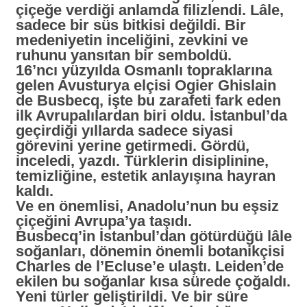
çiçeğe verdiği anlamda filizlendi. Lâle,
sadece bir süs bitkisi değildi. Bir
medeniyetin inceliğini, zevkini ve
ruhunu yansıtan bir semboldü.
16’ncı yüzyılda Osmanlı topraklarına
gelen Avusturya elçisi Ogier Ghislain
de Busbecq, işte bu zarafeti fark eden
ilk Avrupalılardan biri oldu. İstanbul’da
geçirdiği yıllarda sadece siyasi
görevini yerine getirmedi. Gördü,
inceledi, yazdı. Türklerin disiplinine,
temizliğine, estetik anlayışına hayran
kaldı.
Ve en önemlisi, Anadolu’nun bu eşsiz
çiçeğini Avrupa’ya taşıdı.
Busbecq’in İstanbul’dan götürdüğü lâle
soğanları, dönemin önemli botanikçisi
Charles de l’Ecluse’e ulaştı. Leiden’de
ekilen bu soğanlar kısa sürede çoğaldı.
Yeni türler geliştirildi. Ve bir süre