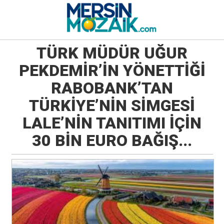
TÜRK MÜDÜR UĞUR
PEKDEMİR’İN YÖNETTİĞİ
RABOBANK’TAN
TÜRKİYE’NİN SİMGESİ
LALE’NİN TANITIMI İÇİN
30 BİN EURO BAĞIŞ...