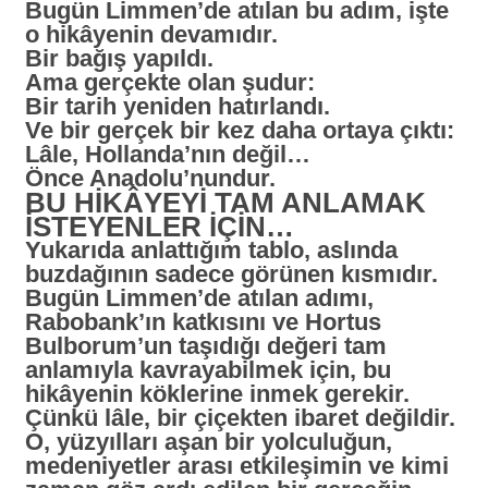
Bugün Limmen’de atılan bu adım, işte
o hikâyenin devamıdır.
Bir bağış yapıldı.
Ama gerçekte olan şudur:
Bir tarih yeniden hatırlandı.
Ve bir gerçek bir kez daha ortaya çıktı:
Lâle, Hollanda’nın değil…
Önce Anadolu’nundur.
BU HİKÂYEYİ TAM ANLAMAK
İSTEYENLER İÇİN…
Yukarıda anlattığım tablo, aslında
buzdağının sadece görünen kısmıdır.
Bugün Limmen’de atılan adımı,
Rabobank’ın katkısını ve Hortus
Bulborum’un taşıdığı değeri tam
anlamıyla kavrayabilmek için, bu
hikâyenin köklerine inmek gerekir.
Çünkü lâle, bir çiçekten ibaret değildir.
O, yüzyılları aşan bir yolculuğun,
medeniyetler arası etkileşimin ve kimi