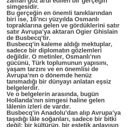
zaman göz ardı edilen bir gerçeğin
simgesidir.
Bu gerçeğin en önemli tanıklarından
biri ise, 16’ncı yüzyılda Osmanlı
topraklarına gelen ve gördüklerini satır
satır Avrupa’ya aktaran Ogier Ghislain
de Busbecq’tir.
Busbecq’in kaleme aldığı mektuplar,
sadece bir diplomatın gözlemleri
değildir. O metinler, Osmanlı’nın
gücünü, Türk toplumunun yapısını,
yaşam tarzını ve en önemlisi de
Avrupa’nın o dönemde henüz
tanımadığı bir dünyayı anlatan eşsiz
belgelerdir.
Ve o belgelerin arasında, bugün
Hollanda’nın simgesi haline gelen
lâlenin izleri de vardır.
Busbecq’in Anadolu’dan alıp Avrupa’ya
taşıdığı lâle soğanları, sadece bir bitki
değil; bir kültürün, bir estetik anlayışın