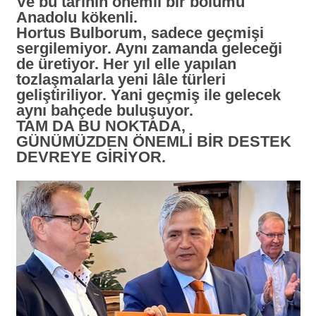
Ve bu tarihin önemli bir bölümü
Anadolu kökenli.
Hortus Bulborum, sadece geçmişi
sergilemiyor. Aynı zamanda geleceği
de üretiyor. Her yıl elle yapılan
tozlaşmalarla yeni lâle türleri
geliştiriliyor. Yani geçmiş ile gelecek
aynı bahçede buluşuyor.
TAM DA BU NOKTADA,
GÜNÜMÜZDEN ÖNEMLİ BİR DESTEK
DEVREYE GİRİYOR.