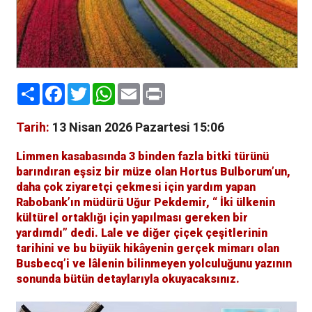
Paylaş
Facebook
Twitter
WhatsApp
Email
Print
Tarih:
13 Nisan 2026 Pazartesi 15:06
Limmen kasabasında 3 binden fazla bitki türünü
barındıran eşsiz bir müze olan Hortus Bulborum’un,
daha çok ziyaretçi çekmesi için yardım yapan
Rabobank’ın müdürü Uğur Pekdemir, “ İki ülkenin
kültürel ortaklığı için yapılması gereken bir
yardımdı” dedi. Lale ve diğer çiçek çeşitlerinin
tarihini ve bu büyük hikâyenin gerçek mimarı olan
Busbecq’i ve lâlenin bilinmeyen yolculuğunu yazının
sonunda bütün detaylarıyla okuyacaksınız.