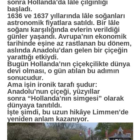
sonra Hollanda’da lâle çılgınlığı
başladı.
1636 ve 1637 yıllarında lâle soğanları
astronomik fiyatlara satıldı. Bir lâle
soğanı karşılığında evlerin verildiği
günler yaşandı. Avrupa’nın ekonomik
tarihinde eşine az rastlanan bu dönem,
aslında Anadolu’dan gelen bir çiçeğin
yarattığı etkiydi.
Bugün Hollanda’nın çiçekçilikte dünya
devi olması, o gün atılan bu adımın
sonucudur.
Ama işin ironik tarafı şudur:
Anadolu’nun çiçeği, yüzyıllar
sonra
“Hollanda’nın simgesi”
olarak
dünyaya tanıtıldı.
İşte şimdi, bu uzun hikâye Limmen’de
yeniden anlam kazanıyor.