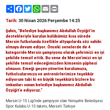
Paylaş
Facebook
Twitter
WhatsApp
Email
Print
Tarih:
30 Nisan 2026 Perşembe 14:25
Şahin, “Belediye başkanımız Abdullah Özyiğit’in
destekleriyle kurulan kulübümüz kısa sürede
Mersin futbolunda özellikle altyapılarda söz sahibi
olmaya devam ediyor. Önceki senelerde de 4
kategoride Mersin şampiyonu olarak şehrimizi en iyi
şekilde temsil ettik. Bu sene de Mersin’imizi en iyi
şekilde temsil edeceğimizden kimsenin şüphesi
olmasın. Emeği geçen yönetim kurulumuza,
futbolcularımıza ve antrenörlerimize teşekkür
ediyorum tabi ki en büyük teşekkürü bizlere bu
imkanları sunan belediye başkanımız Abdullah
Özyiğit’e ediyoruz.”
Mersin U-15 Ligi’nde şampiyon olan Yenişehir Belediyesi
Spor Kulübü U-15 takımı, Mersin’i Türkiye