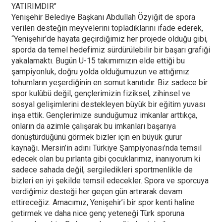
YATIRIMDIR"
Yenişehir Belediye Başkanı Abdullah Özyiğit de spora
verilen desteğin meyvelerini topladıklarını ifade ederek,
“Yenişehir’de hayata geçirdiğimiz her projede olduğu gibi,
sporda da temel hedefimiz sürdürülebilir bir başarı grafiği
yakalamaktı. Bugün U-15 takımımızın elde ettiği bu
şampiyonluk, doğru yolda olduğumuzun ve attığımız
tohumların yeşerdiğinin en somut kanıtıdır. Biz sadece bir
spor kulübü değil, gençlerimizin fiziksel, zihinsel ve
sosyal gelişimlerini destekleyen büyük bir eğitim yuvası
inşa ettik. Gençlerimize sunduğumuz imkanlar arttıkça,
onların da azimle çalışarak bu imkanları başarıya
dönüştürdüğünü görmek bizler için en büyük gurur
kaynağı. Mersin’in adını Türkiye Şampiyonası’nda temsil
edecek olan bu pırlanta gibi çocuklarımız, inanıyorum ki
sadece sahada değil, sergiledikleri sportmenlikle de
bizleri en iyi şekilde temsil edecekler. Spora ve sporcuya
verdiğimiz desteği her geçen gün artırarak devam
ettireceğiz. Amacımız, Yenişehir’i bir spor kenti haline
getirmek ve daha nice genç yeteneği Türk sporuna