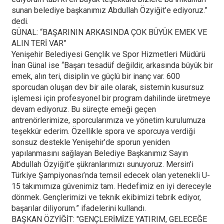
sunan belediye başkanımız Abdullah Özyiğit’e ediyoruz.”
dedi.
GÜNAL: “BAŞARININ ARKASINDA ÇOK BÜYÜK EMEK VE
ALIN TERİ VAR”
Yenişehir Belediyesi Gençlik ve Spor Hizmetleri Müdürü
İnan Günal ise “Başarı tesadüf değildir, arkasında büyük bir
emek, alın teri, disiplin ve güçlü bir inanç var. 600
sporcudan oluşan dev bir aile olarak, sistemin kusursuz
işlemesi için profesyonel bir program dahilinde üretmeye
devam ediyoruz. Bu süreçte emeği geçen
antrenörlerimize, sporcularımıza ve yönetim kurulumuza
teşekkür ederim. Özellikle spora ve sporcuya verdiği
sonsuz destekle Yenişehir’de sporun yeniden
yapılanmasını sağlayan Belediye Başkanımız Sayın
Abdullah Özyiğit’e şükranlarımızı sunuyoruz. Mersin’i
Türkiye Şampiyonası’nda temsil edecek olan yetenekli U-
15 takımımıza güvenimiz tam. Hedefimiz en iyi dereceyle
dönmek. Gençlerimizi ve teknik ekibimizi tebrik ediyor,
başarılar diliyorum.” ifadelerini kullandı.
BAŞKAN ÖZYİĞİT: "GENÇLERİMİZE YATIRIM, GELECEĞE