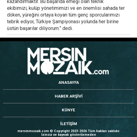
kazandırmaktır. Bu başarıda emeği olan teknik
ekibimizi, kulüp yönetimimizi ve en önemlisi sahada ter
döken, yüreğini ortaya koyan tüm genç sporcularımızı
tebrik ediyor, Türkiye Şampiyonası yolunda her birine
üstün başarılar diliyorum.” dedi.
ANASAYFA
HABER ARŞİVİ
KÜNYE
İLETİŞİM
mersinmozaik.com © Copyright 2023-2026 Tüm hakları saklıdır.
İzinsiz ve kaynak gösterilemeden