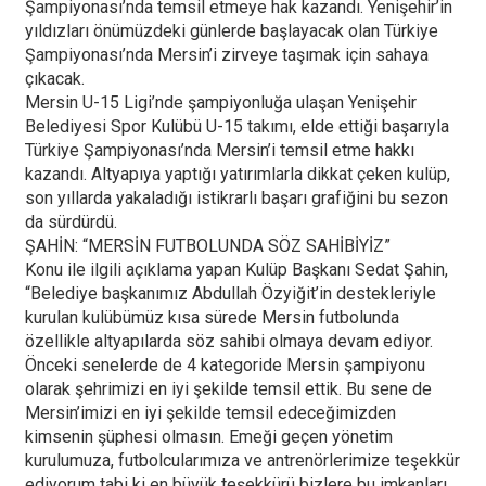
Şampiyonası’nda temsil etmeye hak kazandı. Yenişehir’in
yıldızları önümüzdeki günlerde başlayacak olan Türkiye
Şampiyonası’nda Mersin’i zirveye taşımak için sahaya
çıkacak.
Mersin U-15 Ligi’nde şampiyonluğa ulaşan Yenişehir
Belediyesi Spor Kulübü U-15 takımı, elde ettiği başarıyla
Türkiye Şampiyonası’nda Mersin’i temsil etme hakkı
kazandı. Altyapıya yaptığı yatırımlarla dikkat çeken kulüp,
son yıllarda yakaladığı istikrarlı başarı grafiğini bu sezon
da sürdürdü.
ŞAHİN: “MERSİN FUTBOLUNDA SÖZ SAHİBİYİZ”
Konu ile ilgili açıklama yapan Kulüp Başkanı Sedat Şahin,
“Belediye başkanımız Abdullah Özyiğit’in destekleriyle
kurulan kulübümüz kısa sürede Mersin futbolunda
özellikle altyapılarda söz sahibi olmaya devam ediyor.
Önceki senelerde de 4 kategoride Mersin şampiyonu
olarak şehrimizi en iyi şekilde temsil ettik. Bu sene de
Mersin’imizi en iyi şekilde temsil edeceğimizden
kimsenin şüphesi olmasın. Emeği geçen yönetim
kurulumuza, futbolcularımıza ve antrenörlerimize teşekkür
ediyorum tabi ki en büyük teşekkürü bizlere bu imkanları