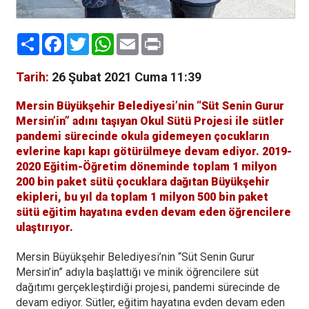
Paylaş
Facebook
Twitter
WhatsApp
Email
Print
Tarih:
26 Şubat 2021 Cuma 11:39
Mersin Büyükşehir Belediyesi’nin “Süt Senin Gurur
Mersin’in” adını taşıyan Okul Sütü Projesi ile sütler
pandemi sürecinde okula gidemeyen çocukların
evlerine kapı kapı götürülmeye devam ediyor. 2019-
2020 Eğitim-Öğretim döneminde toplam 1 milyon
200 bin paket sütü çocuklara dağıtan Büyükşehir
ekipleri, bu yıl da toplam 1 milyon 500 bin paket
sütü eğitim hayatına evden devam eden öğrencilere
ulaştırıyor.
Mersin Büyükşehir Belediyesi’nin “Süt Senin Gurur
Mersin’in” adıyla başlattığı ve minik öğrencilere süt
dağıtımı gerçekleştirdiği projesi, pandemi sürecinde de
devam ediyor. Sütler, eğitim hayatına evden devam eden