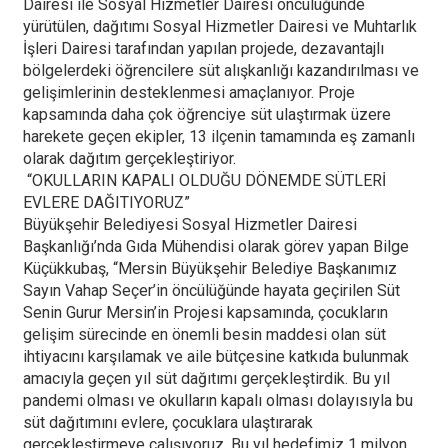
Dairesi ile Sosyal Hizmetler Dairesi öncülüğünde
yürütülen, dağıtımı Sosyal Hizmetler Dairesi ve Muhtarlık
İşleri Dairesi tarafından yapılan projede, dezavantajlı
bölgelerdeki öğrencilere süt alışkanlığı kazandırılması ve
gelişimlerinin desteklenmesi amaçlanıyor. Proje
kapsamında daha çok öğrenciye süt ulaştırmak üzere
harekete geçen ekipler, 13 ilçenin tamamında eş zamanlı
olarak dağıtım gerçekleştiriyor.
“OKULLARIN KAPALI OLDUĞU DÖNEMDE SÜTLERİ
EVLERE DAĞITIYORUZ”
Büyükşehir Belediyesi Sosyal Hizmetler Dairesi
Başkanlığı’nda Gıda Mühendisi olarak görev yapan Bilge
Küçükkubaş, “Mersin Büyükşehir Belediye Başkanımız
Sayın Vahap Seçer’in öncülüğünde hayata geçirilen Süt
Senin Gurur Mersin’in Projesi kapsamında, çocukların
gelişim sürecinde en önemli besin maddesi olan süt
ihtiyacını karşılamak ve aile bütçesine katkıda bulunmak
amacıyla geçen yıl süt dağıtımı gerçekleştirdik. Bu yıl
pandemi olması ve okulların kapalı olması dolayısıyla bu
süt dağıtımını evlere, çocuklara ulaştırarak
gerçekleştirmeye çalışıyoruz. Bu yıl hedefimiz 1 milyon