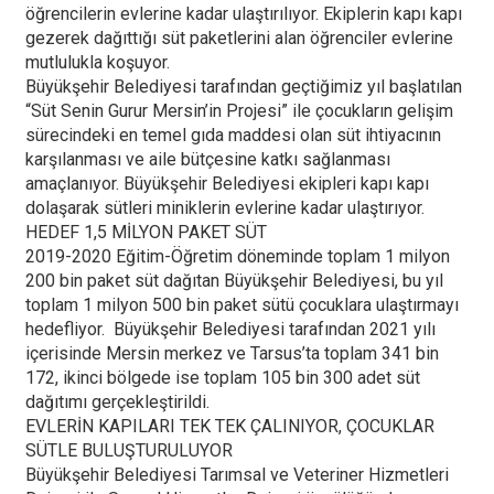
öğrencilerin evlerine kadar ulaştırılıyor. Ekiplerin kapı kapı
gezerek dağıttığı süt paketlerini alan öğrenciler evlerine
mutlulukla koşuyor.
Büyükşehir Belediyesi tarafından geçtiğimiz yıl başlatılan
“Süt Senin Gurur Mersin’in Projesi” ile çocukların gelişim
sürecindeki en temel gıda maddesi olan süt ihtiyacının
karşılanması ve aile bütçesine katkı sağlanması
amaçlanıyor. Büyükşehir Belediyesi ekipleri kapı kapı
dolaşarak sütleri miniklerin evlerine kadar ulaştırıyor.
HEDEF 1,5 MİLYON PAKET SÜT
2019-2020 Eğitim-Öğretim döneminde toplam 1 milyon
200 bin paket süt dağıtan Büyükşehir Belediyesi, bu yıl
toplam 1 milyon 500 bin paket sütü çocuklara ulaştırmayı
hedefliyor. Büyükşehir Belediyesi tarafından 2021 yılı
içerisinde Mersin merkez ve Tarsus’ta toplam 341 bin
172, ikinci bölgede ise toplam 105 bin 300 adet süt
dağıtımı gerçekleştirildi.
EVLERİN KAPILARI TEK TEK ÇALINIYOR, ÇOCUKLAR
SÜTLE BULUŞTURULUYOR
Büyükşehir Belediyesi Tarımsal ve Veteriner Hizmetleri