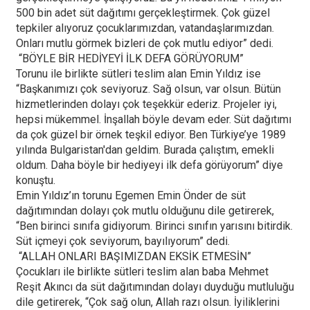
500 bin adet süt dağıtımı gerçekleştirmek. Çok güzel
tepkiler alıyoruz çocuklarımızdan, vatandaşlarımızdan.
Onları mutlu görmek bizleri de çok mutlu ediyor” dedi.
“BÖYLE BİR HEDİYEYİ İLK DEFA GÖRÜYORUM”
Torunu ile birlikte sütleri teslim alan Emin Yıldız ise
“Başkanımızı çok seviyoruz. Sağ olsun, var olsun. Bütün
hizmetlerinden dolayı çok teşekkür ederiz. Projeler iyi,
hepsi mükemmel. İnşallah böyle devam eder. Süt dağıtımı
da çok güzel bir örnek teşkil ediyor. Ben Türkiye’ye 1989
yılında Bulgaristan'dan geldim. Burada çalıştım, emekli
oldum. Daha böyle bir hediyeyi ilk defa görüyorum” diye
konuştu.
Emin Yıldız’ın torunu Egemen Emin Önder de süt
dağıtımından dolayı çok mutlu olduğunu dile getirerek,
“Ben birinci sınıfa gidiyorum. Birinci sınıfın yarısını bitirdik.
Süt içmeyi çok seviyorum, bayılıyorum” dedi.
“ALLAH ONLARI BAŞIMIZDAN EKSİK ETMESİN”
Çocukları ile birlikte sütleri teslim alan baba Mehmet
Reşit Akıncı da süt dağıtımından dolayı duyduğu mutluluğu
dile getirerek, “Çok sağ olun, Allah razı olsun. İyiliklerini