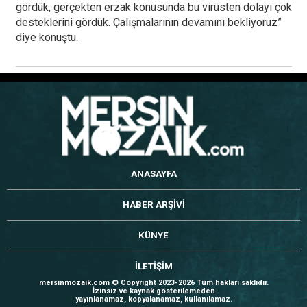
gördük, gerçekten erzak konusunda bu virüsten dolayı çok
desteklerini gördük. Çalışmalarının devamını bekliyoruz”
diye konuştu.
ANASAYFA
HABER ARŞİVİ
KÜNYE
İLETİŞİM
mersinmozaik.com © Copyright 2023-2026 Tüm hakları saklıdır.
İzinsiz ve kaynak gösterilemeden
yayınlanamaz, kopyalanamaz, kullanılamaz.