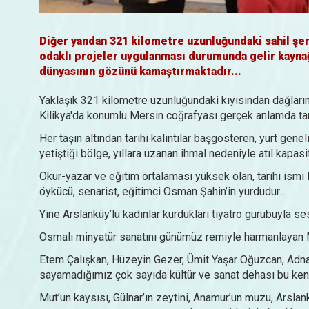
Diğer yandan 321 kilometre uzunluğundaki sahil şe
odaklı projeler uygulanması durumunda gelir kaynağı
dünyasının gözünü kamaştırmaktadır...
Yaklaşık 321 kilometre uzunluğundaki kıyısından dağların
Kilikya'da konumlu Mersin coğrafyası gerçek anlamda tanı
Her taşın altından tarihi kalıntılar başgösteren, yurt gen
yetiştiği bölge, yıllara uzanan ihmal nedeniyle atıl kapas
Okur-yazar ve eğitim ortalaması yüksek olan, tarihi ismi E
öykücü, senarist, eğitimci Osman Şahin’in yurdudur...
Yine Arslanküy’lü kadınlar kurdukları tiyatro gurubuyla ses
Osmalı minyatür sanatını günümüz remiyle harmanlayan M
Etem Çalışkan, Hüzeyin Gezer, Ümit Yaşar Oğuzcan, Adnan
sayamadığımız çok sayıda kültür ve sanat dehası bu kenti
Mut’un kaysısı, Gülnar’ın zeytini, Anamur’un muzu, Arslankö