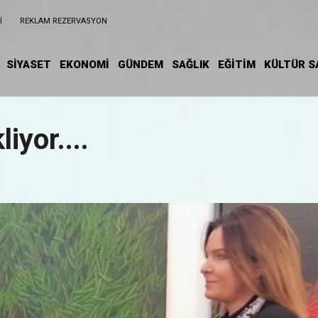
I
REKLAM REZERVASYON
SİYASET
EKONOMİ
GÜNDEM
SAĞLIK
EĞİTIM
KÜLTÜR S
iyor....