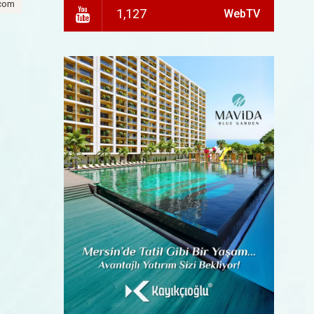
.com
1,127
WebTV