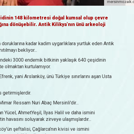
mersinmozaik
ridinin 148 kilometresi doğal kumsal olup çevre
na dönüşebilir. Antik Kilikya’nın ünü arkeoloji
 doruklarına kadar kadim uygarlıklara yurtluk eden Antik
tılmayı bekliyor...
elindeki 3000 endemik bitkinin yaklaşık 640 çeşidinin
ite olmaktan kurtulamıyor.
frenk, yani Arslanköy, ünü Türkiye sınırlarını aşan Usta
 getirmişlerdir.
imar Ressam Nuri Abaç Mersinli'dir...
 Yücel, AhmetYeşil, İlyas Halil ve daha ismini
n havasını soluyarak zirveye ulaşmışlardır...
y’ün şeftalisi, Çağlarca’nın kivisi ve ismini