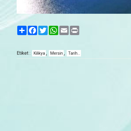
Paylaş
Facebook
Twitter
WhatsApp
Email
Print
,
,
Etiket :
Kilikya
Mersin
Tarih...