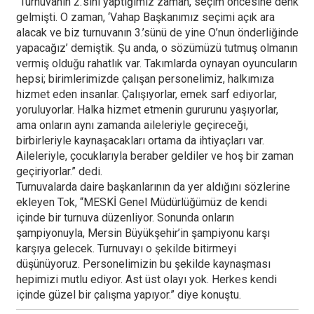
“Turnuvanın 2.’sini yaptığımız zaman, seçim öncesine denk
gelmişti. O zaman, ‘Vahap Başkanımız seçimi açık ara
alacak ve biz turnuvanın 3.’sünü de yine O’nun önderliğinde
yapacağız’ demiştik. Şu anda, o sözümüzü tutmuş olmanın
vermiş olduğu rahatlık var. Takımlarda oynayan oyuncuların
hepsi; birimlerimizde çalışan personelimiz, halkımıza
hizmet eden insanlar. Çalışıyorlar, emek sarf ediyorlar,
yoruluyorlar. Halka hizmet etmenin gururunu yaşıyorlar,
ama onların aynı zamanda aileleriyle geçireceği,
birbirleriyle kaynaşacakları ortama da ihtiyaçları var.
Aileleriyle, çocuklarıyla beraber geldiler ve hoş bir zaman
geçiriyorlar.” dedi.
Turnuvalarda daire başkanlarının da yer aldığını sözlerine
ekleyen Tok, “MESKİ Genel Müdürlüğümüz de kendi
içinde bir turnuva düzenliyor. Sonunda onların
şampiyonuyla, Mersin Büyükşehir’in şampiyonu karşı
karşıya gelecek. Turnuvayı o şekilde bitirmeyi
düşünüyoruz. Personelimizin bu şekilde kaynaşması
hepimizi mutlu ediyor. Ast üst olayı yok. Herkes kendi
içinde güzel bir çalışma yapıyor.” diye konuştu.