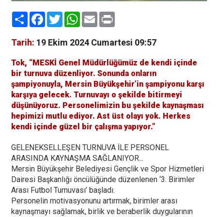
Paylaş
Facebook
Twitter
WhatsApp
Email
Print
Tarih:
19 Ekim 2024 Cumartesi 09:57
Tok, “MESKİ Genel Müdürlüğümüz de kendi içinde
bir turnuva düzenliyor. Sonunda onların
şampiyonuyla, Mersin Büyükşehir’in şampiyonu karşı
karşıya gelecek. Turnuvayı o şekilde bitirmeyi
düşünüyoruz. Personelimizin bu şekilde kaynaşması
hepimizi mutlu ediyor. Ast üst olayı yok. Herkes
kendi içinde güzel bir çalışma yapıyor.”
GELENEKSELLEŞEN TURNUVA İLE PERSONEL
ARASINDA KAYNAŞMA SAĞLANIYOR...
Mersin Büyükşehir Belediyesi Gençlik ve Spor Hizmetleri
Dairesi Başkanlığı öncülüğünde düzenlenen ‘3. Birimler
Arası Futbol Turnuvası’ başladı.
Personelin motivasyonunu artırmak, birimler arası
kaynaşmayı sağlamak, birlik ve beraberlik duygularının