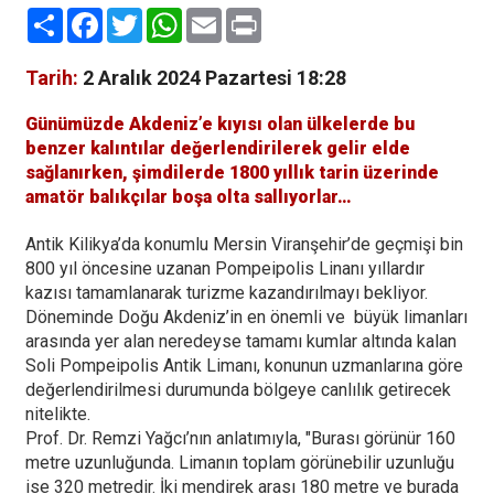
Paylaş
Facebook
Twitter
WhatsApp
Email
Print
Tarih:
2 Aralık 2024 Pazartesi 18:28
Günümüzde Akdeniz’e kıyısı olan ülkelerde bu
benzer kalıntılar değerlendirilerek gelir elde
sağlanırken, şimdilerde 1800 yıllık tarin üzerinde
amatör balıkçılar boşa olta sallıyorlar…
Antik Kilikya’da konumlu Mersin Viranşehir’de geçmişi bin
800 yıl öncesine uzanan Pompeipolis Linanı yıllardır
kazısı tamamlanarak turizme kazandırılmayı bekliyor.
Döneminde Doğu Akdeniz’in en önemli ve büyük limanları
arasında yer alan neredeyse tamamı kumlar altında kalan
Soli Pompeipolis Antik Limanı, konunun uzmanlarına göre
değerlendirilmesi durumunda bölgeye canlılık getirecek
nitelikte.
Prof. Dr. Remzi Yağcı’nın anlatımıyla, "Burası görünür 160
metre uzunluğunda. Limanın toplam görünebilir uzunluğu
ise 320 metredir. İki mendirek arası 180 metre ve burada