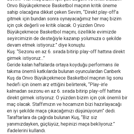
Onvo Büyükçekmece Basketbol maçının kritik öneme
sahip olacağına dikkat çeken Sevim, “Direkt play-off’a
gitmek için bundan sonra oynayacağımız her maç bizim
için çok değerli ve kritik olacak. O yüzden Onvo
Büyükçekmece Basketbol maçını, özellikle evimizde
seyircimizin de desteğiyle kazanıp yolumuza o şekilde
devam etmek istiyoruz.” diye konuştu.
Kuş: “Sezonu en az 6. sırada bitirip play-off hattına direkt
girmek istiyoruz...”
Geride kalan haftalarda ortaya koyduğu performans ile
takıma önemli katkılarda bulunan oyunculardan Canberk
Kuş da Onvo Büyükçekmece Basketbol maçının lig sonu
hedefi için önem arz ettiğini belirterek, “Play-in’e
kalmadan sezonu en az 6. sırada bitirip play-off hattına
direkt girmek istiyoruz. O yüzden bizim için çok önemli bir
maç olacak. Staffımızın ve hocamızın bizi hazırlayacağı
en iyi şekilde maça çıkacağımızı düşünüyorum” dedi.
Taraftarlara da çağrıda bulunan Kuş, “Biz siz
yanımızdayken, güçlüyüz, hepinizi maça bekliyoruz.”
ifadelerini kullandı.