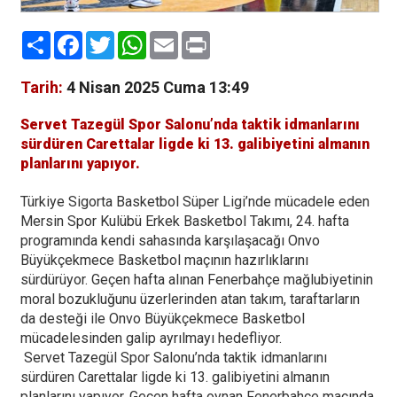
Paylaş
Facebook
Twitter
WhatsApp
Email
Print
Tarih:
4 Nisan 2025 Cuma 13:49
Servet Tazegül Spor Salonu’nda taktik idmanlarını
sürdüren Carettalar ligde ki 13. galibiyetini almanın
planlarını yapıyor.
Türkiye Sigorta Basketbol Süper Ligi’nde mücadele eden
Mersin Spor Kulübü Erkek Basketbol Takımı, 24. hafta
programında kendi sahasında karşılaşacağı Onvo
Büyükçekmece Basketbol maçının hazırlıklarını
sürdürüyor. Geçen hafta alınan Fenerbahçe mağlubiyetinin
moral bozukluğunu üzerlerinden atan takım, taraftarların
da desteği ile Onvo Büyükçekmece Basketbol
mücadelesinden galip ayrılmayı hedefliyor.
Servet Tazegül Spor Salonu’nda taktik idmanlarını
sürdüren Carettalar ligde ki 13. galibiyetini almanın
planlarını yapıyor. Geçen hafta oynan Fenerbahçe maçında