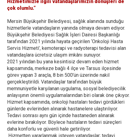
Hizmetimizle ilgili vatandaşlarımızın dönüşleri de
çok olumlu.”
Mersin Büyükşehir Belediyesi, sağlık alanında sunduğu
hizmetlerle vatandaşların yanında olmaya devam ediyor.
Büyükşehir Belediyesi Sağlık İşleri Dairesi Başkanlığı
tarafından 2021 yılında hayata geçirilen ‘Onkoloji Hasta
Servis Hizmeti’, kemoterapi ve radyoterapi tedavisi alan
vatandaşlara ücretsiz ulaşım imkânı sunuyor.
2021 yılından bu yana kesintisiz devam eden hizmet
kapsamında, merkeze bağlı 4 ilçe ve Tarsus ilçesinde
görev yapan 3 araçla, 8 bin 500’ün üzerinde nakil
gerçekleştirildi. Vatandaşlar tarafından büyük
memnuniyetle karşılanan uygulama, sosyal belediyecilik
anlayışının önemli uygulamalarından biri olarak öne çıkıyor.
Hizmet kapsamında, onkoloji hastaları tedavi gördükleri
günlerde evlerinden alınarak hastanelere ulaştırılıyor.
Tedavi sonrası aynı gün içinde hastaneden alınarak
evlerine bırakılıyor. Böylece hastaların tedavi süreçleri
daha konforlu ve güvenli hale getiriliyor.
Hizmetten yararlanmak isteyen vatandaşlar; tedavi