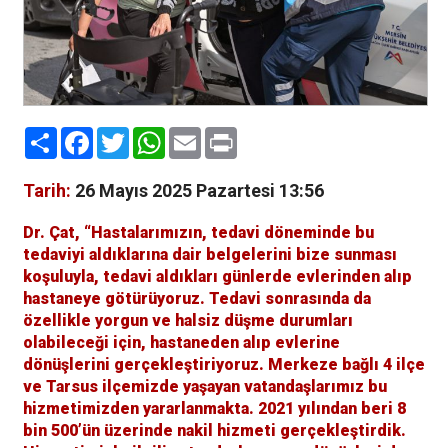
Paylaş
Facebook
Twitter
WhatsApp
Email
Print
Tarih:
26 Mayıs 2025 Pazartesi 13:56
Dr. Çat, “Hastalarımızın, tedavi döneminde bu
tedaviyi aldıklarına dair belgelerini bize sunması
koşuluyla, tedavi aldıkları günlerde evlerinden alıp
hastaneye götürüyoruz. Tedavi sonrasında da
özellikle yorgun ve halsiz düşme durumları
olabileceği için, hastaneden alıp evlerine
dönüşlerini gerçekleştiriyoruz. Merkeze bağlı 4 ilçe
ve Tarsus ilçemizde yaşayan vatandaşlarımız bu
hizmetimizden yararlanmakta. 2021 yılından beri 8
bin 500’ün üzerinde nakil hizmeti gerçekleştirdik.