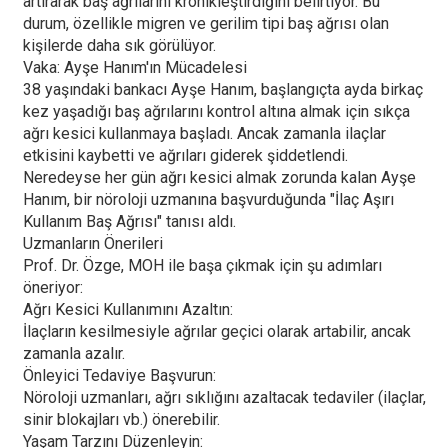
artırarak baş ağrılarını kronikleştirdiğini belirtiyor. Bu
durum, özellikle migren ve gerilim tipi baş ağrısı olan
kişilerde daha sık görülüyor.
Vaka: Ayşe Hanım'ın Mücadelesi
38 yaşındaki bankacı Ayşe Hanım, başlangıçta ayda birkaç
kez yaşadığı baş ağrılarını kontrol altına almak için sıkça
ağrı kesici kullanmaya başladı. Ancak zamanla ilaçlar
etkisini kaybetti ve ağrıları giderek şiddetlendi.
Neredeyse her gün ağrı kesici almak zorunda kalan Ayşe
Hanım, bir nöroloji uzmanına başvurduğunda "İlaç Aşırı
Kullanım Baş Ağrısı" tanısı aldı.
Uzmanların Önerileri
Prof. Dr. Özge, MOH ile başa çıkmak için şu adımları
öneriyor:
Ağrı Kesici Kullanımını Azaltın:
İlaçların kesilmesiyle ağrılar geçici olarak artabilir, ancak
zamanla azalır.
Önleyici Tedaviye Başvurun:
Nöroloji uzmanları, ağrı sıklığını azaltacak tedaviler (ilaçlar,
sinir blokajları vb.) önerebilir.
Yaşam Tarzını Düzenleyin: