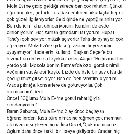
Mola Evi’ne gidip geldiği sürece ben çok rahatım. Çünkü
öğretmenleri, şoförler, oradaki eğitmen arkadaşlar hepsi
çok güzel ilgileniyorlar. Geldiğinde ne yaptığını anlatıyor.
Ben de içim rahat gönderiyorum. Kendim de evde
dinleniyorum. Her zaman gitmesini istiyorum. Hepsi
Taha’yı çok seviyor, müzik açıyorlar Taha da oynuyor, çok
eğleniyor. Mola Evi’ne gideceği zaman heyecandan
uyuyamıyor” ifadelerini kullandı. Başkan Seçer’e bu
hizmetten dolayı da teşekkür eden Akgül, “Bu hizmet her
yerde yok. Mesela benim Batman’da özel gereksinimli
yeğenim var. Ailesi ‘keşke bizde de öyle bir şey olsa da
çocuğumuz gitse’ diyor. Ben de ‘ben rahatım’ diyorum.
Arada pikniğe, konserlere de götürüyorlar. Çok
memnunum” dedi.
Öncel: “Oğlumu Mola Evi’ne gönül rahatlığıyla
gönderiyorum”
Baran Sabuncu, Mola Evi’ne 2 ay önce başlayan
öğrencilerden. Kısa süre olmasına rağmen çok memnun
olduklarını söyleyen anne İnci Öncel, “Çok memnunuz.
Oğlum daha önce farklı bir liseye gidiyordu. Oradan hiç