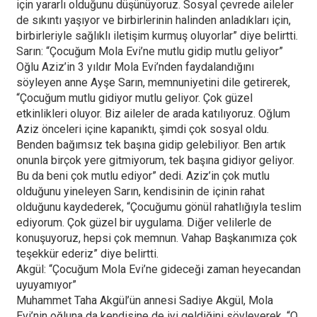
için yararlı olduğunu düşünüyoruz. Sosyal çevrede aileler
de sıkıntı yaşıyor ve birbirlerinin halinden anladıkları için,
birbirleriyle sağlıklı iletişim kurmuş oluyorlar” diye belirtti.
Sarın: “Çocuğum Mola Evi’ne mutlu gidip mutlu geliyor”
Oğlu Aziz’in 3 yıldır Mola Evi’nden faydalandığını
söyleyen anne Ayşe Sarın, memnuniyetini dile getirerek,
“Çocuğum mutlu gidiyor mutlu geliyor. Çok güzel
etkinlikleri oluyor. Biz aileler de arada katılıyoruz. Oğlum
Aziz önceleri içine kapanıktı, şimdi çok sosyal oldu.
Benden bağımsız tek başına gidip gelebiliyor. Ben artık
onunla birçok yere gitmiyorum, tek başına gidiyor geliyor.
Bu da beni çok mutlu ediyor” dedi. Aziz’in çok mutlu
olduğunu yineleyen Sarın, kendisinin de içinin rahat
olduğunu kaydederek, “Çocuğumu gönül rahatlığıyla teslim
ediyorum. Çok güzel bir uygulama. Diğer velilerle de
konuşuyoruz, hepsi çok memnun. Vahap Başkanımıza çok
teşekkür ederiz” diye belirtti.
Akgül: “Çocuğum Mola Evi’ne gideceği zaman heyecandan
uyuyamıyor”
Muhammet Taha Akgül’ün annesi Sadiye Akgül, Mola
Evi’nin oğluna da kendisine de iyi geldiğini söyleyerek, “O