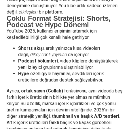
deneyimine dönüştürüyor. YouTube artık sadece izlenen
değil,
etkileşilen
bir platform.
Çoklu Format Stratejisi: Shorts,
Podcast ve Hype Dönemi
YouTube 2025, kullanıcı erişimini artırmak için
keşfedilebilirliği çok kanallı hale getiriyor:
Shorts akışı
, artık yalnızca kısa videoları
değil,
dikey canlı yayınları
da içeriyor.
Podcast bölümleri
, video kliplere dönüştürülerek
yeni izleyici gruplarına ulaştırılabiliyor.
Hype
özelliğiyle hayranlar, sevdikleri içerik
üreticilere doğrudan destek sağlayabiliyor.
Ayrıca,
ortak yayın (Collab)
fonksiyonu, aynı videoda beş
farklı içerik üreticisinin birlikte yer almasını mümkün
kılıyor. Bu özellik, markalı içerik işbirlikleri ve çok yönlü
üretim kampanyaları için devrim niteliğinde. 2025’in bir
diğer stratejik yeniliği,
thumbnail ve başlık A/B testleri
.
Artık içerik üreticileri farklı başlık ve kapak görselleri
kombinasyonlarını test ederek, hangisinin daha fazla