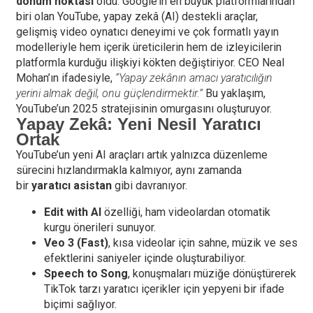
dönüm noktası
oldu. Google’ın en büyük platformlarından
biri olan YouTube, yapay zekâ (AI) destekli araçlar,
gelişmiş video oynatıcı deneyimi ve çok formatlı yayın
modelleriyle hem içerik üreticilerin hem de izleyicilerin
platformla kurduğu ilişkiyi kökten değiştiriyor. CEO Neal
Mohan’ın ifadesiyle,
“Yapay zekânın amacı yaratıcılığın
yerini almak değil, onu güçlendirmektir.”
Bu yaklaşım,
YouTube’un 2025 stratejisinin omurgasını oluşturuyor.
Yapay Zekâ: Yeni Nesil Yaratıcı
Ortak
YouTube’un yeni AI araçları artık yalnızca düzenleme
sürecini hızlandırmakla kalmıyor, aynı zamanda
bir
yaratıcı asistan
gibi davranıyor.
Edit with AI
özelliği, ham videolardan otomatik
kurgu önerileri sunuyor.
Veo 3 (Fast)
, kısa videolar için sahne, müzik ve ses
efektlerini saniyeler içinde oluşturabiliyor.
Speech to Song
, konuşmaları müziğe dönüştürerek
TikTok tarzı yaratıcı içerikler için yepyeni bir ifade
biçimi sağlıyor.