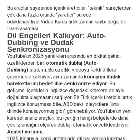
Bu araçlar sayesinde içerik üreticiler, “teknik” süreçlerden
çok daha fazla oranda “yaratıcı” sürece
odaklanabiliyor.Video Kurgu artık zaman kaybı değil, bir
ilham aşaması.
Dil Engelleri Kalkıyor: Auto-
Dubbing ve Dudak
Senkronizasyonu
YouTube’un 2025 yenilikleri arasında en dikkat çekici
özelliklerden biri,
otomatik dublaj (Auto-
Dubbing)
sistemi. Bu özellik, videoyu farklı dillere
çevirmekle kalmıyor; aynı zamanda
konuşma dudak
hareketlerini hedef dile senkronize ediyor.
Bu
gelişme, içeriklerin İngilizce dışındaki kitlelere de aynı
doğallıkta ulaşmasını sağlıyor. Bir Türk içerik üreticisi artık
İngilizce konuşmasa bile, ABD’deki izleyicilere “ana
dilinde konuşuyormuş gibi” görünebiliyor. YouTube’un yeni
küresel analiz araçları, bu içeriğin hangi bölgelerde daha
çok izlendiğini ölçerek dublajı otomatik önceliklendiriyor.
Analist yorumu:
2025 itibarıyla içerik üretiminde dil bariyerinin kalkması,