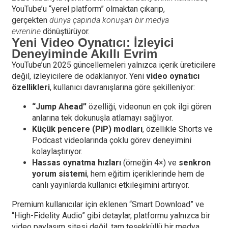
YouTube’u “yerel platform” olmaktan çıkarıp,
gerçekten
dünya çapında konuşan bir medya
evrenine
dönüştürüyor.
Yeni Video Oynatıcı: İzleyici
Deneyiminde Akıllı Evrim
YouTube’un 2025 güncellemeleri yalnızca içerik üreticilere
değil, izleyicilere de odaklanıyor. Yeni
video oynatıcı
özellikleri
, kullanıcı davranışlarına göre şekilleniyor:
“Jump Ahead”
özelliği, videonun en çok ilgi gören
anlarına tek dokunuşla atlamayı sağlıyor.
Küçük pencere (PiP) modları
, özellikle Shorts ve
Podcast videolarında çoklu görev deneyimini
kolaylaştırıyor.
Hassas oynatma hızları
(örneğin 4×) ve
senkron
yorum sistemi
, hem eğitim içeriklerinde hem de
canlı yayınlarda kullanıcı etkileşimini artırıyor.
Premium kullanıcılar için eklenen “Smart Download” ve
“High-Fidelity Audio” gibi detaylar, platformu yalnızca bir
video paylaşım sitesi değil, tam teşekküllü bir medya