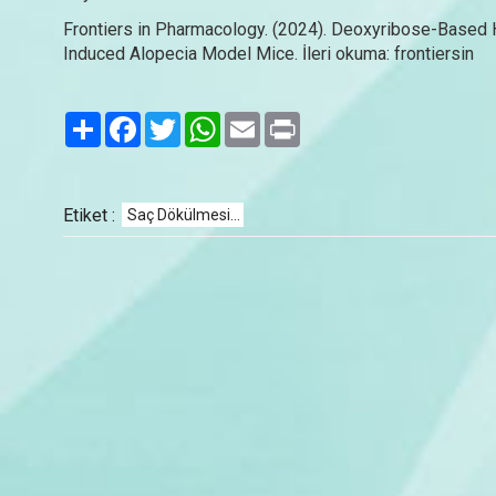
Frontiers in Pharmacology. (2024). Deoxyribose-Based
Induced Alopecia Model Mice. İleri okuma: frontiersin
Paylaş
Facebook
Twitter
WhatsApp
Email
Print
Etiket :
Saç Dökülmesi...