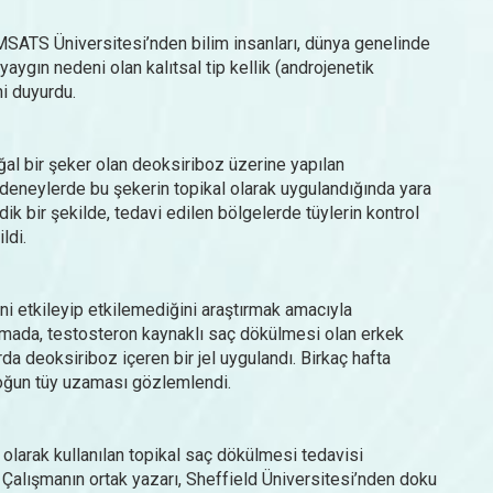
MSATS Üniversitesi’nden bilim insanları, dünya genelinde
gın nedeni olan kalıtsal tip kellik (androjenetik
ni duyurdu.
ğal bir şeker olan deoksiriboz üzerine yapılan
ri deneylerde bu şekerin topikal olarak uygulandığında yara
k bir şekilde, tedavi edilen bölgelerde tüylerin kontrol
ildi.
ni etkileyip etkilemediğini araştırmak amacıyla
ışmada, testosteron kaynaklı saç dökülmesi olan erkek
rda deoksiriboz içeren bir jel uygulandı. Birkaç hafta
 yoğun tüy uzaması gözlemlendi.
n olarak kullanılan topikal saç dökülmesi tedavisi
Çalışmanın ortak yazarı, Sheffield Üniversitesi’nden doku