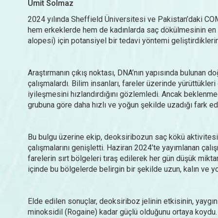
Ümit Solmaz
2024 yılında Sheffield Üniversitesi ve Pakistan’daki CO
hem erkeklerde hem de kadınlarda saç dökülmesinin en yay
alopesi) için potansiyel bir tedavi yöntemi geliştirdikleri
Araştırmanın çıkış noktası, DNA’nın yapısında bulunan do
çalışmalardı. Bilim insanları, fareler üzerinde yürüttükle
iyileşmesini hızlandırdığını gözlemledi. Ancak beklenmedi
grubuna göre daha hızlı ve yoğun şekilde uzadığı fark ed
Bu bulgu üzerine ekip, deoksiribozun saç kökü aktivitesi
çalışmalarını genişletti. Haziran 2024’te yayımlanan çal
farelerin sırt bölgeleri tıraş edilerek her gün düşük mikta
içinde bu bölgelerde belirgin bir şekilde uzun, kalın ve
Elde edilen sonuçlar, deoksiriboz jelinin etkisinin, yaygı
minoksidil (Rogaine) kadar güçlü olduğunu ortaya koydu. 