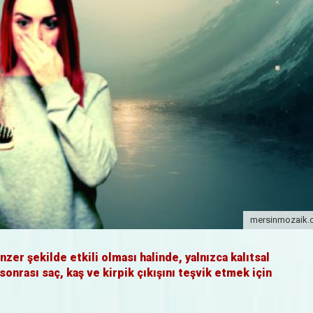
mersinmozaik
nzer şekilde etkili olması halinde, yalnızca kalıtsal
nrası saç, kaş ve kirpik çıkışını teşvik etmek için