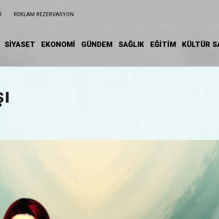
I
REKLAM REZERVASYON
SİYASET
EKONOMİ
GÜNDEM
SAĞLIK
EĞİTIM
KÜLTÜR S
şı