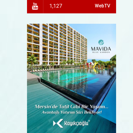
1,127
WebTV