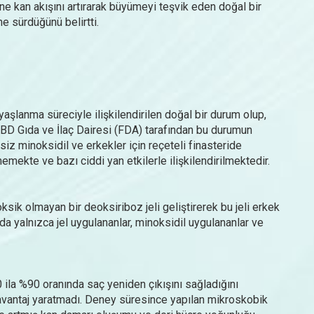
ne kan akışını artırarak büyümeyi teşvik eden doğal bir
e sürdüğünü belirtti.
 yaşlanma süreciyle ilişkilendirilen doğal bir durum olup,
BD Gıda ve İlaç Dairesi (FDA) tarafından bu durumun
siz minoksidil ve erkekler için reçeteli finasteride
emekte ve bazı ciddi yan etkilerle ilişkilendirilmektedir.
toksik olmayan bir deoksiriboz jeli geliştirerek bu jeli erkek
nda yalnızca jel uygulananlar, minoksidil uygulananlar ve
ila %90 oranında saç yeniden çıkışını sağladığını
r avantaj yaratmadı. Deney süresince yapılan mikroskobik