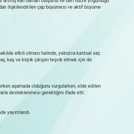
de artmış kan damarı oluşumu ve deri hücre yoğunluğu
udan ilişkilendirilen çap büyümesi ve aktif büyüme
ekilde etkili olması halinde, yalnızca kalıtsal saç
 kaş ve kirpik çıkışını teşvik etmek için de
 erken aşamada olduğunu vurgularken, elde edilen
larla desteklenmesi gerektiğini ifade etti.
nde yayımlandı.