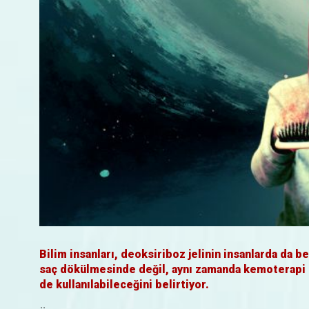
Bilim insanları, deoksiriboz jelinin insanlarda da be
saç dökülmesinde değil, aynı zamanda kemoterapi so
de kullanılabileceğini belirtiyor.