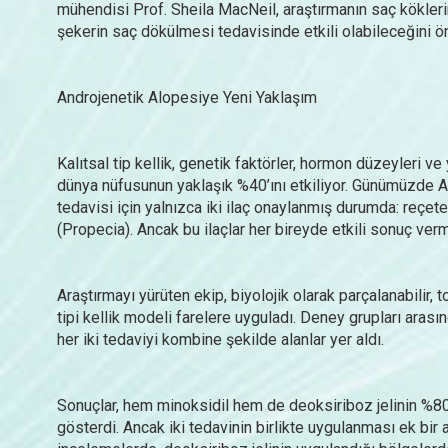
mühendisi Prof. Sheila MacNeil, araştırmanın saç kökleri
şekerin saç dökülmesi tedavisinde etkili olabileceğini ön
Androjenetik Alopesiye Yeni Yaklaşım
Kalıtsal tip kellik, genetik faktörler, hormon düzeyleri ve
dünya nüfusunun yaklaşık %40’ını etkiliyor. Günümüzde A
tedavisi için yalnızca iki ilaç onaylanmış durumda: reçete
(Propecia). Ancak bu ilaçlar her bireyde etkili sonuç verm
Araştırmayı yürüten ekip, biyolojik olarak parçalanabilir, 
tipi kellik modeli farelere uyguladı. Deney grupları arası
her iki tedaviyi kombine şekilde alanlar yer aldı.
Sonuçlar, hem minoksidil hem de deoksiriboz jelinin %80 
gösterdi. Ancak iki tedavinin birlikte uygulanması ek bi