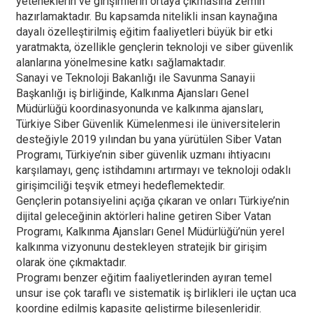
yeteneklerin ve girişimlerin ortaya çıkmasına zemin
hazırlamaktadır. Bu kapsamda nitelikli insan kaynağına
dayalı özelleştirilmiş eğitim faaliyetleri büyük bir etki
yaratmakta, özellikle gençlerin teknoloji ve siber güvenlik
alanlarına yönelmesine katkı sağlamaktadır.
Sanayi ve Teknoloji Bakanlığı ile Savunma Sanayii
Başkanlığı iş birliğinde, Kalkınma Ajansları Genel
Müdürlüğü koordinasyonunda ve kalkınma ajansları,
Türkiye Siber Güvenlik Kümelenmesi ile üniversitelerin
desteğiyle 2019 yılından bu yana yürütülen Siber Vatan
Programı, Türkiye’nin siber güvenlik uzmanı ihtiyacını
karşılamayı, genç istihdamını artırmayı ve teknoloji odaklı
girişimciliği teşvik etmeyi hedeflemektedir.
Gençlerin potansiyelini açığa çıkaran ve onları Türkiye’nin
dijital geleceğinin aktörleri haline getiren Siber Vatan
Programı, Kalkınma Ajansları Genel Müdürlüğü’nün yerel
kalkınma vizyonunu destekleyen stratejik bir girişim
olarak öne çıkmaktadır.
Programı benzer eğitim faaliyetlerinden ayıran temel
unsur ise çok taraflı ve sistematik iş birlikleri ile uçtan uca
koordine edilmiş kapasite geliştirme bileşenleridir.