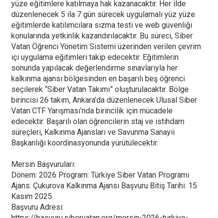
yüze eğitimlere katılmaya hak kazanacaktır. Her ilde
düzenlenecek 5 ila 7 gün sürecek uygulamalı yüz yüze
eğitimlerde katılımcılara sızma testi ve web güvenliği
konularında yetkinlik kazandırılacaktır. Bu süreci, Siber
Vatan Öğrenci Yönetim Sistemi üzerinden verilen çevrim
içi uygulama eğitimleri takip edecektir. Eğitimlerin
sonunda yapılacak değerlendirme sınavlarıyla her
kalkınma ajansı bölgesinden en başarılı beş öğrenci
seçilerek “Siber Vatan Takımı” oluşturulacaktır. Bölge
birincisi 26 takım, Ankara’da düzenlenecek Ulusal Siber
Vatan CTF Yarışması’nda birincilik için mücadele
edecektir. Başarılı olan öğrencilerin staj ve istihdam
süreçleri, Kalkınma Ajansları ve Savunma Sanayii
Başkanlığı koordinasyonunda yürütülecektir.
Mersin Başvuruları:
Dönem: 2026 Program: Türkiye Siber Vatan Programı
Ajans: Çukurova Kalkınma Ajansı Başvuru Bitiş Tarihi: 15
Kasım 2025
Başvuru Adresi:
https://basvuru.sibervatan.org/mersin-2026-turkiye-