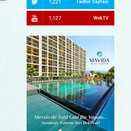
1,221
Twitter Sayfası
1,127
WebTV