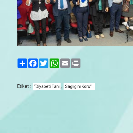
Paylaş
Facebook
Twitter
WhatsApp
Email
Print
,
Etiket :
“Diyabeti Tanı
Sağlığını Koru”...