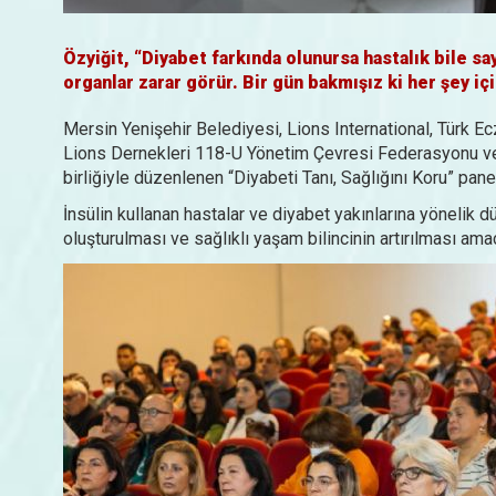
Özyiğit, “Diyabet farkında olunursa hastalık bile sa
organlar zarar görür. Bir gün bakmışız ki her şey iç
Mersin Yenişehir Belediyesi, Lions International, Türk Ec
Lions Dernekleri 118-U Yönetim Çevresi Federasyonu ve 
birliğiyle düzenlenen “Diyabeti Tanı, Sağlığını Koru” pane
İnsülin kullanan hastalar ve diyabet yakınlarına yönelik
oluşturulması ve sağlıklı yaşam bilincinin artırılması ama