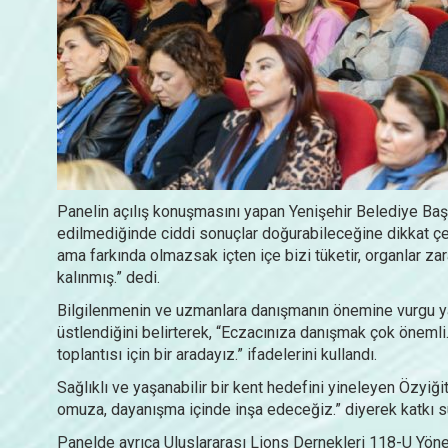
Panelin açılış konuşmasını yapan Yenişehir Belediye Başk
edilmediğinde ciddi sonuçlar doğurabileceğine dikkat çe
ama farkında olmazsak içten içe bizi tüketir, organlar zar
kalınmış.” dedi.
Bilgilenmenin ve uzmanlara danışmanın önemine vurgu yap
üstlendiğini belirterek, “Eczacınıza danışmak çok önemli
toplantısı için bir aradayız.” ifadelerini kullandı.
Sağlıklı ve yaşanabilir bir kent hedefini yineleyen Özyiğit
omuza, dayanışma içinde inşa edeceğiz.” diyerek katkı su
Panelde ayrıca Uluslararası Lions Dernekleri 118-U Yön