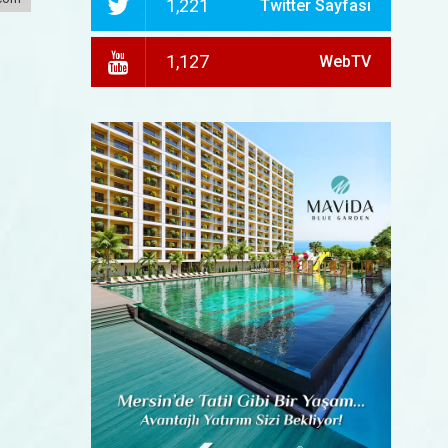
1,221
Twitter Sayfası
1,127
WebTV