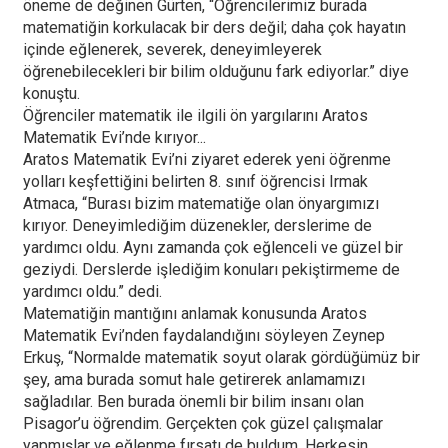
öneme de değinen Gürten, “Öğrencilerimiz burada
matematiğin korkulacak bir ders değil; daha çok hayatın
içinde eğlenerek, severek, deneyimleyerek
öğrenebilecekleri bir bilim olduğunu fark ediyorlar.” diye
konuştu.
Öğrenciler matematik ile ilgili ön yargılarını Aratos
Matematik Evi’nde kırıyor...
Aratos Matematik Evi’ni ziyaret ederek yeni öğrenme
yolları keşfettiğini belirten 8. sınıf öğrencisi Irmak
Atmaca, “Burası bizim matematiğe olan önyargımızı
kırıyor. Deneyimlediğim düzenekler, derslerime de
yardımcı oldu. Aynı zamanda çok eğlenceli ve güzel bir
geziydi. Derslerde işlediğim konuları pekiştirmeme de
yardımcı oldu.” dedi.
Matematiğin mantığını anlamak konusunda Aratos
Matematik Evi’nden faydalandığını söyleyen Zeynep
Erkuş, “Normalde matematik soyut olarak gördüğümüz bir
şey, ama burada somut hale getirerek anlamamızı
sağladılar. Ben burada önemli bir bilim insanı olan
Pisagor’u öğrendim. Gerçekten çok güzel çalışmalar
yapmışlar ve eğlenme fırsatı de buldum. Herkesin