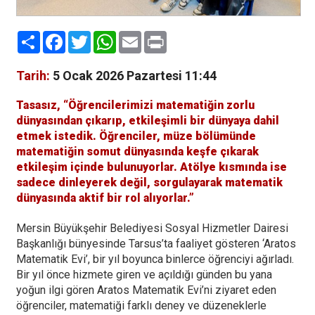
Paylaş
Facebook
Twitter
WhatsApp
Email
Print
Tarih:
5 Ocak 2026 Pazartesi 11:44
Tasasız, “Öğrencilerimizi matematiğin zorlu
dünyasından çıkarıp, etkileşimli bir dünyaya dahil
etmek istedik. Öğrenciler, müze bölümünde
matematiğin somut dünyasında keşfe çıkarak
etkileşim içinde bulunuyorlar. Atölye kısmında ise
sadece dinleyerek değil, sorgulayarak matematik
dünyasında aktif bir rol alıyorlar.”
Mersin Büyükşehir Belediyesi Sosyal Hizmetler Dairesi
Başkanlığı bünyesinde Tarsus’ta faaliyet gösteren ‘Aratos
Matematik Evi’, bir yıl boyunca binlerce öğrenciyi ağırladı.
Bir yıl önce hizmete giren ve açıldığı günden bu yana
yoğun ilgi gören Aratos Matematik Evi’ni ziyaret eden
öğrenciler, matematiği farklı deney ve düzeneklerle