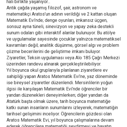
hali birlikte yaşanıyor...
Antik çağda yaşamış filozof, şair, astronom ve
matematikçi Aratos’un adının verildiği ve 2 kattan oluşan
Matematik Evi’nde; denge oyunları, imkansız üçgen,
sonsuz ayna tüneli, sinevizyon ve yapay zeka destekli
sunum odaları gibi interaktif alanlar bulunuyor. Bu atölye
ve uygulamalar sayesinde çocuklar yalnızca matematiksel
kavramları değil; analitik düşünme, görsel algı ve problem
çözme becerilerini de geliştirme imkanı buluyor.
Ziyaretler, Teksin uygulaması veya Alo 185 Çağrı Merkezi
üzerinden randevu alınarak gerçekleştirilebiliyor.
Yıl boyunca okul gruplarıyla planlanan ziyaretlere ev
sahipliği yapan Aratos Matematik Evi’ne, yaz döneminde
ise bireysel ziyaretler düzenlendi. Mersinlilerin yoğun
ilgisi ile karşılaşan Matematik Evi’nde öğrenciler bir
yandan düzenekleri deneyimlerken; diğer yandan da
Atatürk başta olmak üzere, tarih boyunca matematiğe
katkı sunan insanların sunumlarını izleyerek, matematiğin
tarihsel gelişimini inceliyor. Öğrencilerin gözdesi olan
Aratos Matematik Evi, yıl boyunca çalışmalarına devam
ederek öğrencilere matematiği sevdirmeyi ve hayatın