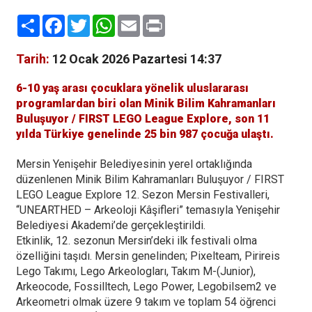
Paylaş
Facebook
Twitter
WhatsApp
Email
Print
Tarih:
12 Ocak 2026 Pazartesi 14:37
6-10 yaş arası çocuklara yönelik uluslararası
programlardan biri olan Minik Bilim Kahramanları
Buluşuyor / FIRST LEGO League Explore, son 11
yılda Türkiye genelinde 25 bin 987 çocuğa ulaştı.
Mersin Yenişehir Belediyesinin yerel ortaklığında
düzenlenen Minik Bilim Kahramanları Buluşuyor / FIRST
LEGO League Explore 12. Sezon Mersin Festivalleri,
“UNEARTHED – Arkeoloji Kâşifleri” temasıyla Yenişehir
Belediyesi Akademi’de gerçekleştirildi.
Etkinlik, 12. sezonun Mersin’deki ilk festivali olma
özelliğini taşıdı. Mersin genelinden; Pixelteam, Pirireis
Lego Takımı, Lego Arkeologları, Takım M-(Junior),
Arkeocode, Fossilltech, Lego Power, Legobilsem2 ve
Arkeometri olmak üzere 9 takım ve toplam 54 öğrenci