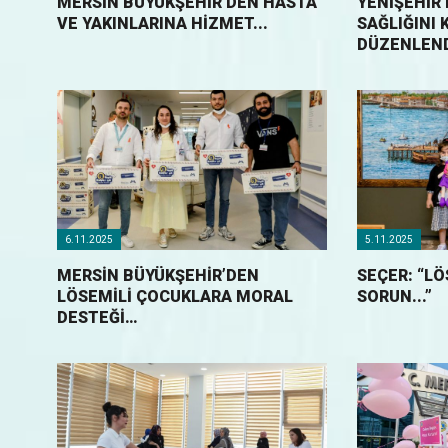
MERSİN BÜYÜKŞEHİR’DEN HASTA
YENIŞEHIR’
VE YAKINLARINA HİZMET...
SAĞLIĞINI 
DÜZENLENDI
6.11.2025
5.11.2025
MERSİN BÜYÜKŞEHİR’DEN
SEÇER: “L
LÖSEMİLİ ÇOCUKLARA MORAL
SORUN...”
DESTEĞİ…