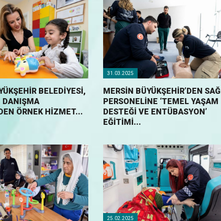
31.03.2025
YÜKŞEHİR BELEDİYESİ,
MERSİN BÜYÜKŞEHİR’DEN SAĞ
E DANIŞMA
PERSONELİNE ‘TEMEL YAŞAM
DEN ÖRNEK HİZMET...
DESTEĞİ VE ENTÜBASYON’
EĞİTİMİ...
25.02.2025