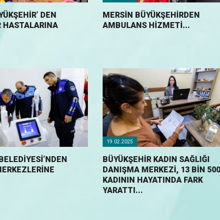
YÜKŞEHİR’ DEN
MERSİN BÜYÜKŞEHİRDEN
 HASTALARINA
AMBULANS HİZMETİ...
19.02.2025
 BELEDIYESI’NDEN
BÜYÜKŞEHİR KADIN SAĞLIĞI
MERKEZLERINE
DANIŞMA MERKEZİ, 13 BİN 50
KADININ HAYATINDA FARK
YARATTI...