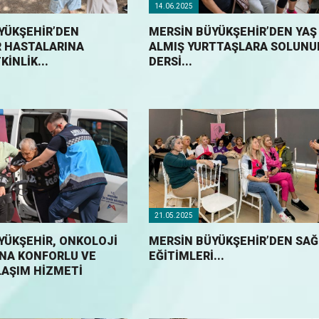
14.06.2025
YÜKŞEHİR’DEN
MERSİN BÜYÜKŞEHİR’DEN YAŞ
 HASTALARINA
ALMIŞ YURTTAŞLARA SOLUN
KİNLİK...
DERSİ...
21.05.2025
YÜKŞEHİR, ONKOLOJİ
MERSİN BÜYÜKŞEHİR’DEN SAĞ
NA KONFORLU VE
EĞİTİMLERİ...
LAŞIM HİZMETİ