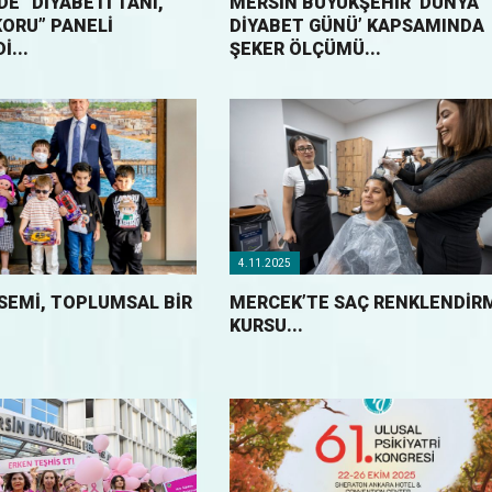
DE “DIYABETI TANI,
MERSİN BÜYÜKŞEHİR ‘DÜNYA
KORU” PANELI
DİYABET GÜNÜ’ KAPSAMINDA
...
ŞEKER ÖLÇÜMÜ...
4.11.2025
ÖSEMİ, TOPLUMSAL BİR
MERCEK’TE SAÇ RENKLENDIR
KURSU...