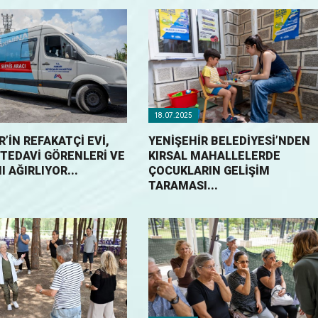
18.07.2025
’İN REFAKATÇİ EVİ,
YENIŞEHIR BELEDIYESI’NDEN
 TEDAVİ GÖRENLERİ VE
KIRSAL MAHALLELERDE
I AĞIRLIYOR...
ÇOCUKLARIN GELIŞIM
TARAMASI...