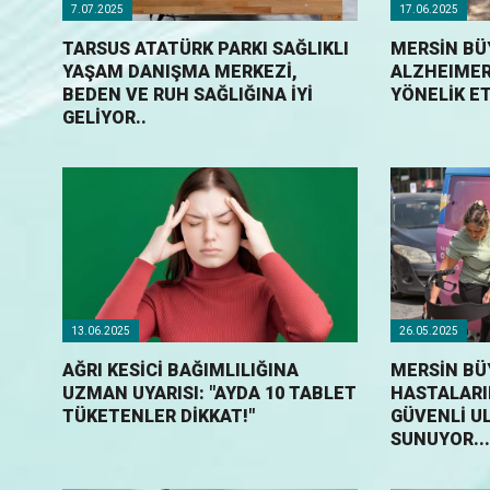
7.07.2025
17.06.2025
TARSUS ATATÜRK PARKI SAĞLIKLI
MERSİN BÜ
YAŞAM DANIŞMA MERKEZİ,
ALZHEIMER
BEDEN VE RUH SAĞLIĞINA İYİ
YÖNELİK ET
GELİYOR..
13.06.2025
26.05.2025
AĞRI KESICI BAĞIMLILIĞINA
MERSİN BÜ
UZMAN UYARISI: "AYDA 10 TABLET
HASTALARI
TÜKETENLER DIKKAT!"
GÜVENLİ U
SUNUYOR...