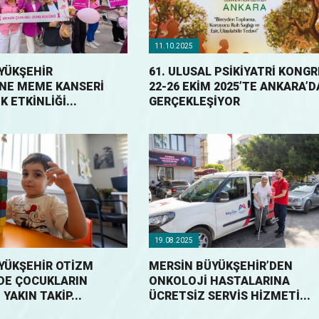
11.10.2025
YÜKŞEHİR
61. ULUSAL PSIKIYATRI KONGR
NE MEME KANSERİ
22-26 EKIM 2025’TE ANKARA’D
K ETKİNLİĞİ...
GERÇEKLEŞIYOR
19.08.2025
YÜKŞEHİR OTİZM
MERSİN BÜYÜKŞEHİR’DEN
DE ÇOCUKLARIN
ONKOLOJİ HASTALARINA
YAKIN TAKİP...
ÜCRETSİZ SERVİS HİZMETİ...