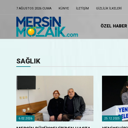
7 AĞUSTOS 2026 CUMA
KÜNYE
ILETIŞIM
GIZLILIK ILKELERI
ÖZEL HABER
SAĞLIK
6.02.2026
25.12.2025