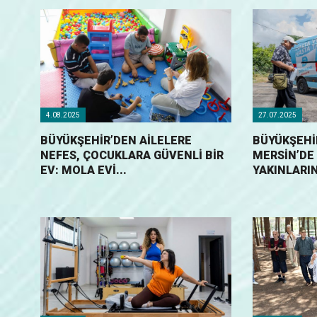
4.08.2025
27.07.2025
BÜYÜKŞEHİR’DEN AİLELERE
BÜYÜKŞEHİR
NEFES, ÇOCUKLARA GÜVENLİ BİR
MERSİN’DE
EV: MOLA EVİ...
YAKINLARIN