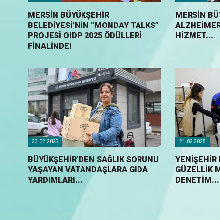
MERSİN BÜYÜKŞEHİR
MERSİN BÜ
BELEDİYESİ’NİN “MONDAY TALKS”
ALZHEİMER
PROJESİ OIDP 2025 ÖDÜLLERİ
HİZMET...
FİNALİNDE!
23.02.2025
21.02.2025
BÜYÜKŞEHİR’DEN SAĞLIK SORUNU
YENIŞEHIR
YAŞAYAN VATANDAŞLARA GIDA
GÜZELLIK 
YARDIMLARI...
DENETIM...