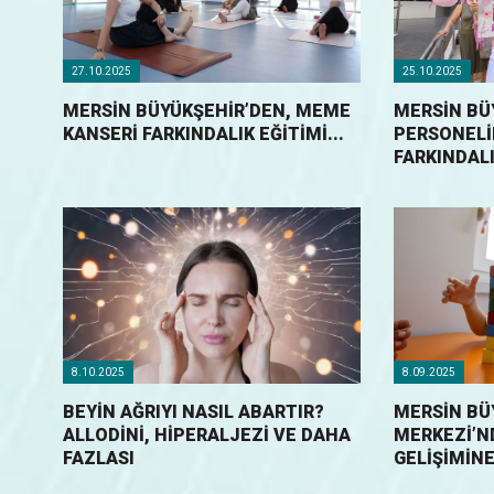
27.10.2025
25.10.2025
MERSİN BÜYÜKŞEHİR’DEN, MEME
MERSİN BÜ
KANSERİ FARKINDALIK EĞİTİMİ...
PERSONELİ
FARKINDALI
8.10.2025
8.09.2025
BEYIN AĞRIYI NASIL ABARTIR?
MERSİN BÜ
ALLODINI, HIPERALJEZI VE DAHA
MERKEZİ’N
FAZLASI
GELİŞİMİNE 