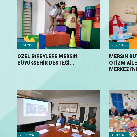
5.04.2025
2.04.2025
ÖZEL BİREYLERE MERSİN
MERSİN BÜ
BÜYÜKŞEHİR DESTEĞİ...
OTİZM AİL
MERKEZİ’N
25.03.2025
4.03.2025