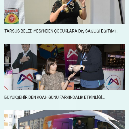
TARSUS BELEDİYESİ’NDEN ÇOCUKLARA DİŞ SAĞLIĞI EĞİTİMİ...
BÜYÜKŞEHİR’DEN KOAH GÜNÜ FARKINDALIK ETKİNLİĞİ...