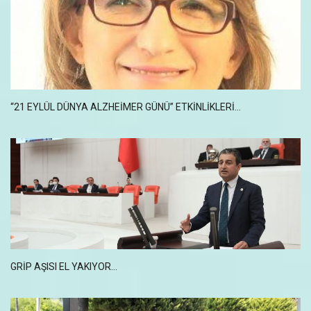
“21 EYLÜL DÜNYA ALZHEIMER GÜNÜ” ETKINLIKLERI...
GRIP AŞISI EL YAKIYOR...