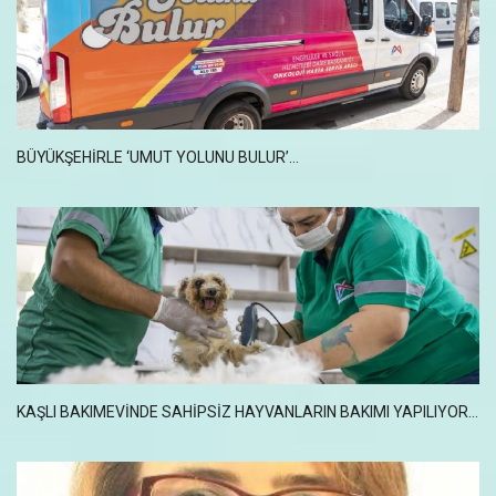
BÜYÜKŞEHİRLE ‘UMUT YOLUNU BULUR’...
KAŞLI BAKIMEVİNDE SAHİPSİZ HAYVANLARIN BAKIMI YAPILIYOR...