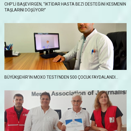
CHP’LI BAŞEVIRGEN, “İKTIDAR HASTA BEZI DESTEĞINI KESMENIN
TAŞLARINI DÖŞÜYOR!”
BÜYÜKŞEHİR’İN MOXO TESTİ’NDEN 500 ÇOCUK FAYDALANDI...