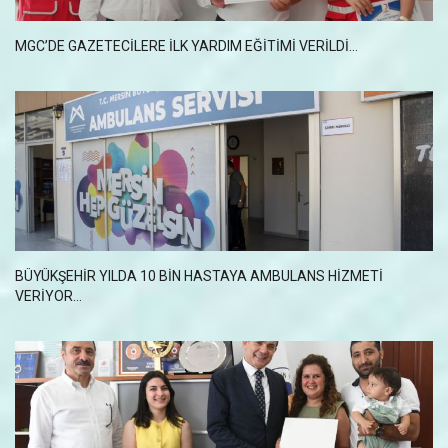
MGC’DE GAZETECILERE ILK YARDIM EĞITIMI VERILDI…
BÜYÜKŞEHİR YILDA 10 BİN HASTAYA AMBULANS HİZMETİ
VERİYOR...