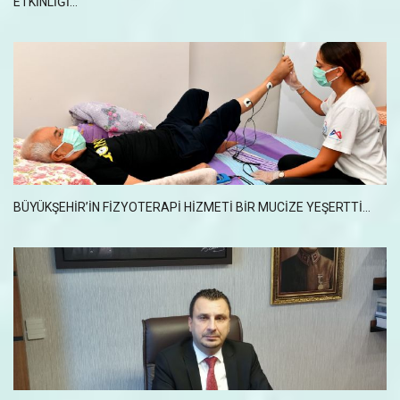
ETKİNLİĞİ...
BÜYÜKŞEHİR’İN FİZYOTERAPİ HİZMETİ BİR MUCİZE YEŞERTTİ...