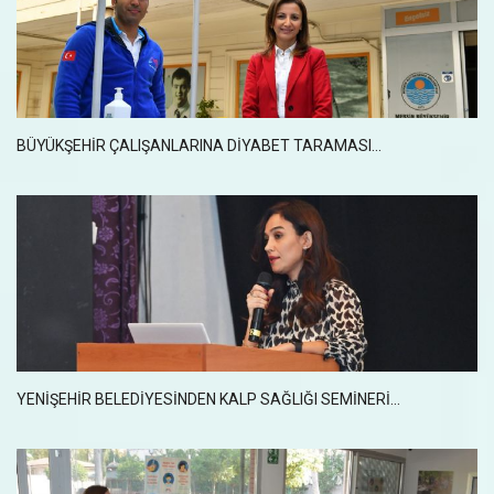
BÜYÜKŞEHİR ÇALIŞANLARINA DİYABET TARAMASI...
YENIŞEHIR BELEDIYESINDEN KALP SAĞLIĞI SEMINERI...