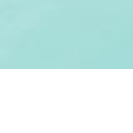
MERSİN MOZAİK | INTERNET GAZETESI
Adres:
Akdeniz/ MERSİN
Telefon:
+90 000 00 00
E-Mail:
bilgi@mersinmozaik.com