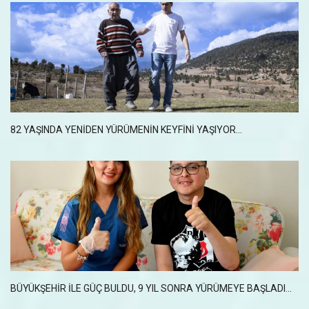
82 YAŞINDA YENİDEN YÜRÜMENİN KEYFİNİ YAŞIYOR...
BÜYÜKŞEHİR İLE GÜÇ BULDU, 9 YIL SONRA YÜRÜMEYE BAŞLADI...