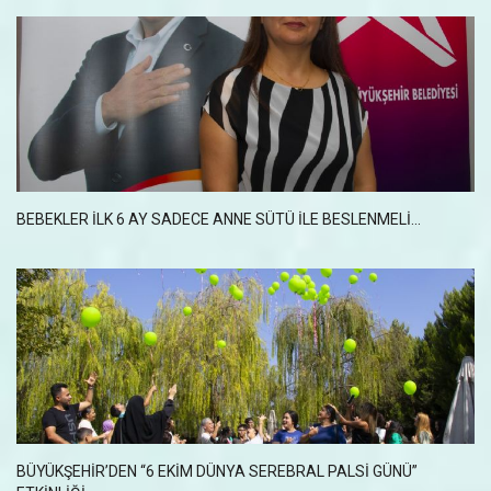
BEBEKLER İLK 6 AY SADECE ANNE SÜTÜ İLE BESLENMELİ...
BÜYÜKŞEHİR’DEN “6 EKİM DÜNYA SEREBRAL PALSİ GÜNÜ”