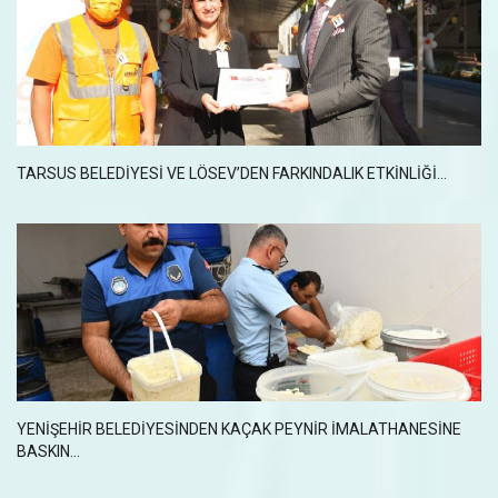
TARSUS BELEDİYESİ VE LÖSEV’DEN FARKINDALIK ETKİNLİĞİ...
YENIŞEHIR BELEDIYESINDEN KAÇAK PEYNIR IMALATHANESINE
BASKIN...