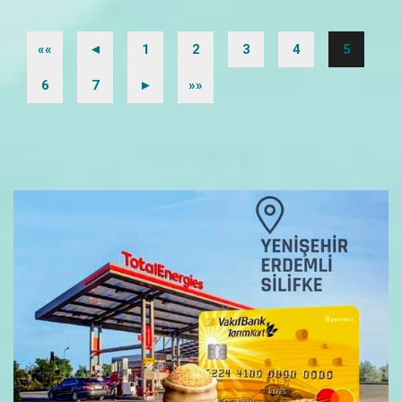
««
◄
1
2
3
4
5
6
7
►
»»