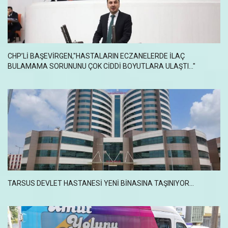
CHP’LI BAŞEVIRGEN,"HASTALARIN ECZANELERDE ILAÇ
BULAMAMA SORUNUNU ÇOK CIDDI BOYUTLARA ULAŞTI..."
TARSUS DEVLET HASTANESI YENI BINASINA TAŞINIYOR...