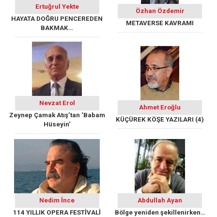
Ertuğrul Yekte
Özhan Özdemir
HAYATA DOĞRU PENCEREDEN
METAVERSE KAVRAMI
BAKMAK…
Nevzat Erol
Ahmet Eroğlu
Zeynep Çamak Atış’tan ‘Babam
KÜÇÜREK KÖŞE YAZILARI (4)
Hüseyin’
Nedim İnce
Abdullah Ayan
114 YILLIK OPERA FESTİVALİ
Bölge yeniden şekillenirken…