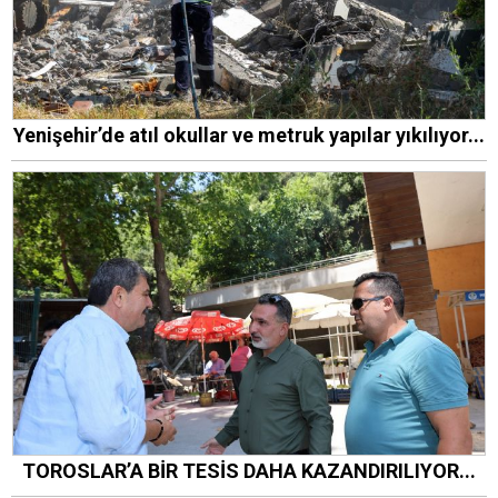
Yenişehir’de atıl okullar ve metruk yapılar yıkılıyor...
TOROSLAR’A BİR TESİS DAHA KAZANDIRILIYOR...