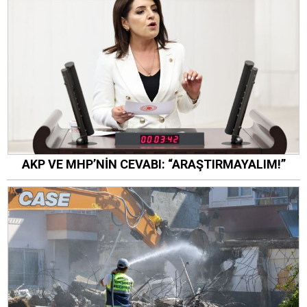
AKP VE MHP’NİN CEVABI: “ARAŞTIRMAYALIM!”